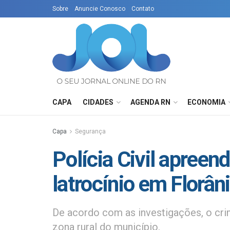
Sobre
Anuncie Conosco
Contato
CAPA
CIDADES
AGENDA RN
ECONOMIA
Capa
Segurança
Polícia Civil apree
latrocínio em Florân
De acordo com as investigações, o crim
zona rural do município.