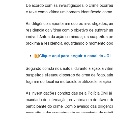
De acordo com as investigações, o crime ocorreu n
e teve como vítima um homem identificado como I
As diligências apontaram que os investigados, a
residência da vítima com o objetivo de subtrair 
imóvel. Antes da ação criminosa, os suspeitos
próxima à residência, aguardando o momento opor
Clique aqui para seguir o canal do JO
Segundo consta nos autos, durante a ação, a vít
suspeitos efetuou disparos de arma de fogo, atin
fugiram do local na motocicleta utilizada na ação.
As investigações conduzidas pela Polícia Civil j
mandado de internação provisória em desfavor 
participante do crime. Com o avanço das diligênci
suspeito e dar cumprimento ao mandado de prisão