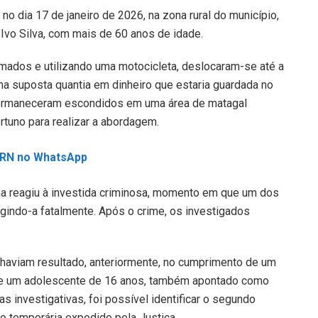
o dia 17 de janeiro de 2026, na zona rural do município,
vo Silva, com mais de 60 anos de idade.
rmados e utilizando uma motocicleta, deslocaram-se até a
uma suposta quantia em dinheiro que estaria guardada no
 permaneceram escondidos em uma área de matagal
tuno para realizar a abordagem.
L RN no WhatsApp
ima reagiu à investida criminosa, momento em que um dos
gindo-a fatalmente. Após o crime, os investigados
á haviam resultado, anteriormente, no cumprimento de um
de um adolescente de 16 anos, também apontado como
as investigativas, foi possível identificar o segundo
 temporária expedido pela Justiça.