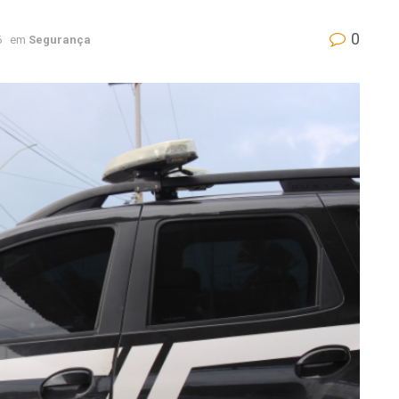
0
6
em
Segurança