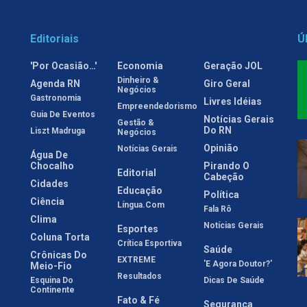
Editoriais
Ú
'Por Ocasião…'
Economia
Geração JOL
Dinheiro &
Agenda RN
Giro Geral
Negócios
Gastronomia
Livres Idéias
Empreendedorismo
Guia De Eventos
Notícias Gerais
Gestão &
Do RN
Liszt Madruga
Negócios
Opinião
Notícias Gerais
Água De
Chocalho
Pirando O
Editorial
Cabeção
Cidades
Educação
Política
Ciência
Língua.com
Fala Rô
Clima
Notícias Gerais
Esportes
Coluna Torta
Crítica Esportiva
Saúde
Crônicas Do
EXTREME
'E Agora Doutor?'
Meio-Fio
Resultados
Esquina Do
Dicas De Saúde
Continente
Fato & Fé
Segurança