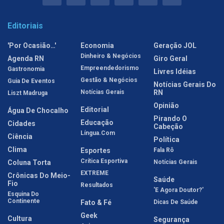
Editoriais
'Por Ocasião…'
Economia
Geração JOL
Dinheiro & Negócios
Agenda RN
Giro Geral
Empreendedorismo
Gastronomia
Livres Idéias
Gestão & Negócios
Guia De Eventos
Notícias Gerais Do
Notícias Gerais
RN
Liszt Madruga
Opinião
Editorial
Água De Chocalho
Pirando O
Educação
Cidades
Cabeção
Língua.com
Ciência
Política
Clima
Esportes
Fala Rô
Crítica Esportiva
Coluna Torta
Notícias Gerais
EXTREME
Crônicas Do Meio-
Saúde
Fio
Resultados
'E Agora Doutor?'
Esquina Do
Continente
Fato & Fé
Dicas De Saúde
Geek
Cultura
Segurança