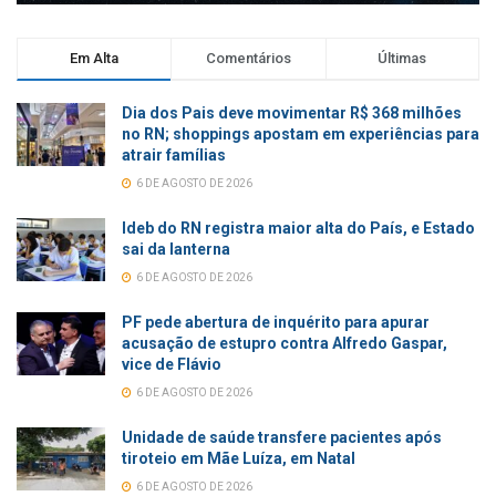
Em Alta
Comentários
Últimas
Dia dos Pais deve movimentar R$ 368 milhões
no RN; shoppings apostam em experiências para
atrair famílias
6 DE AGOSTO DE 2026
Ideb do RN registra maior alta do País, e Estado
sai da lanterna
6 DE AGOSTO DE 2026
PF pede abertura de inquérito para apurar
acusação de estupro contra Alfredo Gaspar,
vice de Flávio
6 DE AGOSTO DE 2026
Unidade de saúde transfere pacientes após
tiroteio em Mãe Luíza, em Natal
6 DE AGOSTO DE 2026