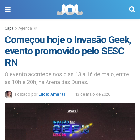
Capa
Agenda RN
Começou hoje o Invasão Geek,
evento promovido pelo SESC
RN
O evento acontece nos dias 13 a 16 de maio, entre
as 10h e 20h, na Arena das Dunas.
Postado por
Lúcio Amaral
13 de maio de 2026