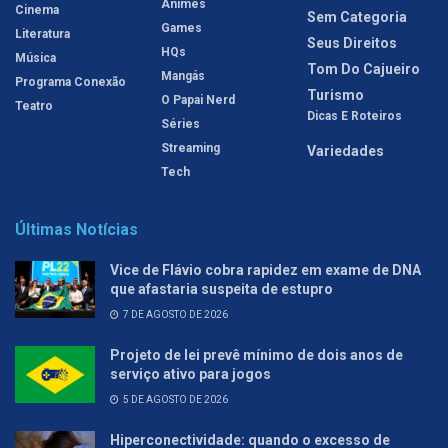
Animes
Cinema
Sem Categoria
Games
Literatura
Seus Direitos
HQs
Música
Tom Do Cajueiro
Mangás
Programa Conexão
Turismo
O Papai Nerd
Teatro
Dicas E Roteiros
Séries
Streaming
Variedades
Tech
Últimas Notícias
Vice de Flávio cobra rapidez em exame de DNA
que afastaria suspeita de estupro
7 DE AGOSTO DE 2026
Projeto de lei prevê mínimo de dois anos de
serviço ativo para jogos
5 DE AGOSTO DE 2026
Hiperconectividade: quando o excesso de