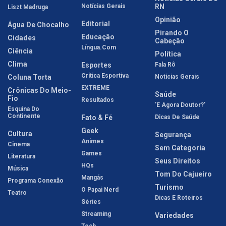
Notícias Gerais
RN
Liszt Madruga
Opinião
Editorial
Água De Chocalho
Pirando O
Educação
Cidades
Cabeção
Língua.com
Ciência
Política
Clima
Esportes
Fala Rô
Crítica Esportiva
Coluna Torta
Notícias Gerais
EXTREME
Crônicas Do Meio-
Saúde
Fio
Resultados
'E Agora Doutor?'
Esquina Do
Continente
Fato & Fé
Dicas De Saúde
Geek
Cultura
Segurança
Animes
Cinema
Sem Categoria
Games
Literatura
Seus Direitos
HQs
Música
Tom Do Cajueiro
Mangás
Programa Conexão
Turismo
O Papai Nerd
Teatro
Dicas E Roteiros
Séries
Streaming
Variedades
Tech