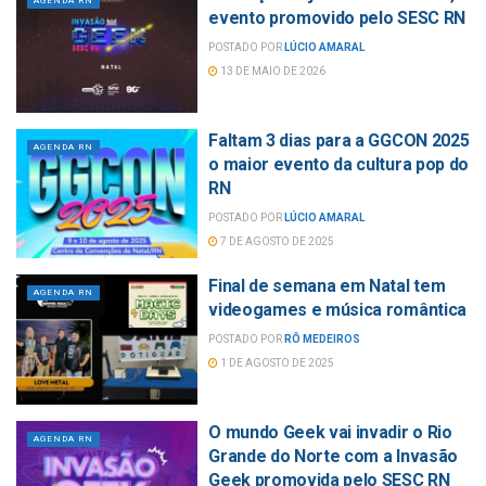
AGENDA RN
evento promovido pelo SESC RN
POSTADO POR
LÚCIO AMARAL
13 DE MAIO DE 2026
Faltam 3 dias para a GGCON 2025
AGENDA RN
o maior evento da cultura pop do
RN
POSTADO POR
LÚCIO AMARAL
7 DE AGOSTO DE 2025
Final de semana em Natal tem
AGENDA RN
videogames e música romântica
POSTADO POR
RÔ MEDEIROS
1 DE AGOSTO DE 2025
O mundo Geek vai invadir o Rio
AGENDA RN
Grande do Norte com a Invasão
Geek promovida pelo SESC RN