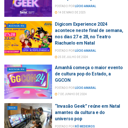
POSTADO POR
LÚCIO AMARAL
14 DE MAIO DE 2025
Digicom Experience 2024
AGENDA RN
acontece neste final de semana,
nos dias 27 e 28, no Teatro
Riachuelo em Natal
POSTADO POR
LÚCIO AMARAL
25 DE JULHO DE 2024
Amanhã começa o maior evento
AGENDA RN
de cultura pop do Estado, a
GGCON
POSTADO POR
LÚCIO AMARAL
7 DE JUNHO DE 2024
“Invasão Geek” reúne em Natal
GEEK
amantes da cultura e do
universo pop
POSTADO POR
RÔ MEDEIROS