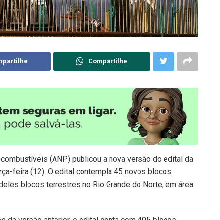
partilhe
Compartilhe
ocombustíveis (ANP) publicou a nova versão do edital da
a-feira (12). O edital contempla 45 novos blocos
 deles blocos terrestres no Rio Grande do Norte, em área
 da versão anterior, o edital conta com 495 blocos