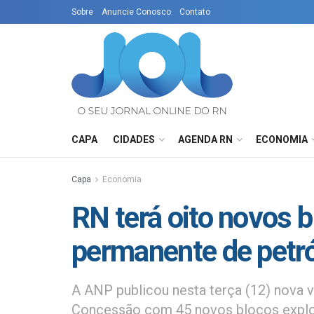
Sobre
Anuncie Conosco
Contato
CAPA
CIDADES
AGENDA RN
ECONOMIA
Capa
Economia
RN terá oito novos 
permanente de petr
A ANP publicou nesta terça (12) nova 
Concessão com 45 novos blocos explora