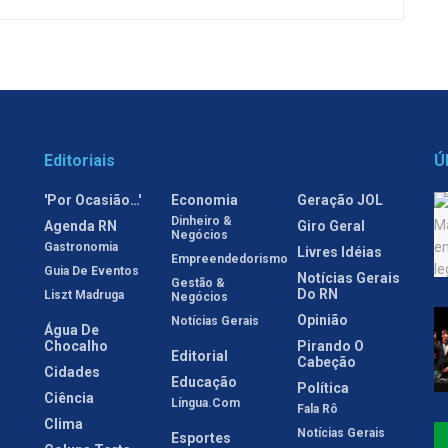
Editoriais
Ú
'Por Ocasião…'
Economia
Geração JOL
Dinheiro &
Agenda RN
Giro Geral
Negócios
Gastronomia
Livres Idéias
Empreendedorismo
Guia De Eventos
Notícias Gerais
Gestão &
Do RN
Liszt Madruga
Negócios
Opinião
Notícias Gerais
Água De
Chocalho
Pirando O
Editorial
Cabeção
Cidades
Educação
Política
Ciência
Língua.com
Fala Rô
Clima
Notícias Gerais
Esportes