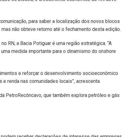
comunicação, para saber a localização dos novos blocos
, mas não obteve retorno até o fechamento desta edição.
no RN, a Bacia Potiguar é uma região estratégica. “A
 é uma medida importante para o dinamismo do onshore
vestimentos e reforçar o desenvolvimento socioeconômico
s e renda nas comunidades locais”, acrescenta.
a PetroRecôncavo, que também explora petróleo e gás
á podem receber declarações de interesse das empresas