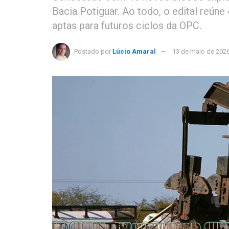
Bacia Potiguar. Ao todo, o edital reú
aptas para futuros ciclos da OPC.
Postado por
Lúcio Amaral
13 de maio de 202