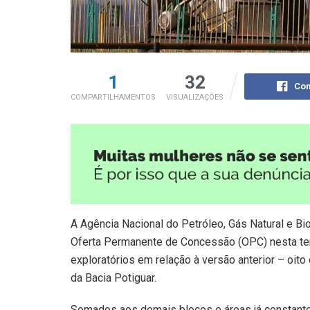
1
32
Com
COMPARTILHAMENTOS
VISUALIZAÇÕES
A Agência Nacional do Petróleo, Gás Natural e Bi
Oferta Permanente de Concessão (OPC) nesta terç
exploratórios em relação à versão anterior – oito
da Bacia Potiguar.
Somados aos demais blocos e áreas já constantes