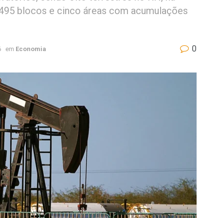
ne 495 blocos e cinco áreas com acumulações
0
6
em
Economia