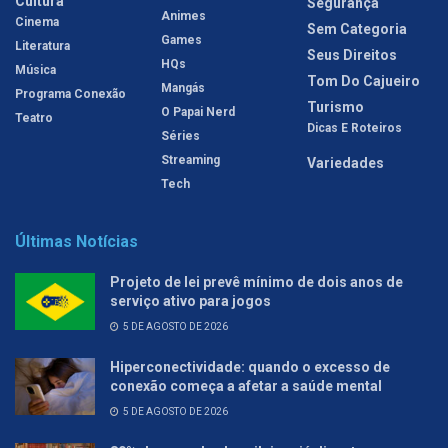
Cultura
Segurança
Animes
Cinema
Sem Categoria
Games
Literatura
Seus Direitos
HQs
Música
Tom Do Cajueiro
Mangás
Programa Conexão
Turismo
O Papai Nerd
Teatro
Dicas E Roteiros
Séries
Streaming
Variedades
Tech
Últimas Notícias
Projeto de lei prevê mínimo de dois anos de
serviço ativo para jogos
5 DE AGOSTO DE 2026
Hiperconectividade: quando o excesso de
conexão começa a afetar a saúde mental
5 DE AGOSTO DE 2026