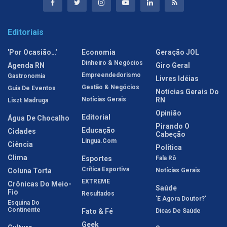
Editoriais
'Por Ocasião…'
Economia
Geração JOL
Dinheiro & Negócios
Agenda RN
Giro Geral
Empreendedorismo
Gastronomia
Livres Idéias
Gestão & Negócios
Guia De Eventos
Notícias Gerais Do
Notícias Gerais
RN
Liszt Madruga
Opinião
Editorial
Água De Chocalho
Pirando O
Educação
Cidades
Cabeção
Língua.com
Ciência
Política
Clima
Esportes
Fala Rô
Crítica Esportiva
Coluna Torta
Notícias Gerais
EXTREME
Crônicas Do Meio-
Saúde
Fio
Resultados
'E Agora Doutor?'
Esquina Do
Continente
Fato & Fé
Dicas De Saúde
Geek