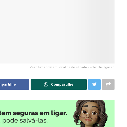
Zezo faz show em Natal neste sábado - Foto: Divulgação
partilhe
Compartilhe