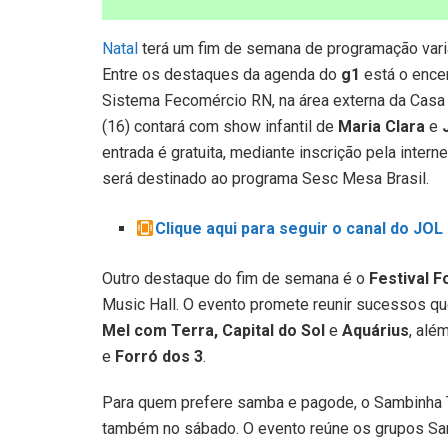
Natal
terá um fim de semana de programação variad
Entre os destaques da agenda do
g1
está o ence
Sistema Fecomércio RN, na área externa da Cas
(16) contará com show infantil de
Maria Clara
e
entrada é gratuita, mediante inscrição pela inter
será destinado ao programa Sesc Mesa Brasil.
Clique aqui para seguir o canal do JO
Outro destaque do fim de semana é o
Festival F
Music Hall. O evento promete reunir sucessos q
Mel com Terra, Capital do Sol
e
Aquárius
, alé
e
Forró dos 3
.
Para quem prefere samba e pagode, o Sambinha T
também no sábado. O evento reúne os grupos Sa