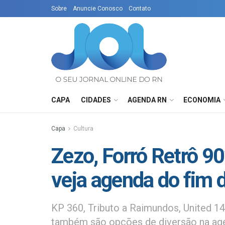
Sobre
Anuncie Conosco
Contato
CAPA
CIDADES
AGENDA RN
ECONOMIA
Capa
Cultura
Zezo, Forró Retrô 90
veja agenda do fim
KP 360, Tributo a Raimundos, United 
também são opções de diversão na age