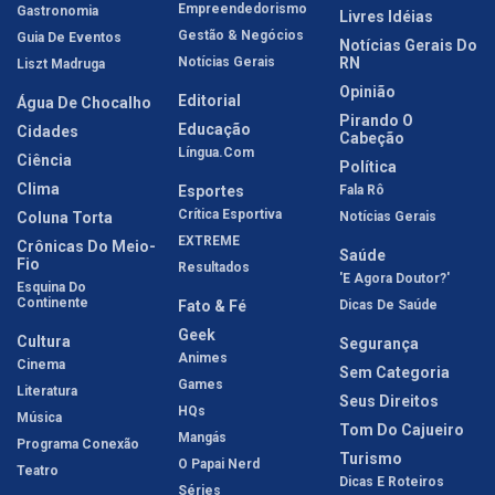
Empreendedorismo
Gastronomia
Livres Idéias
Gestão & Negócios
Guia De Eventos
Notícias Gerais Do
Notícias Gerais
RN
Liszt Madruga
Opinião
Editorial
Água De Chocalho
Pirando O
Educação
Cidades
Cabeção
Língua.com
Ciência
Política
Clima
Esportes
Fala Rô
Crítica Esportiva
Coluna Torta
Notícias Gerais
EXTREME
Crônicas Do Meio-
Saúde
Fio
Resultados
'E Agora Doutor?'
Esquina Do
Continente
Fato & Fé
Dicas De Saúde
Geek
Cultura
Segurança
Animes
Cinema
Sem Categoria
Games
Literatura
Seus Direitos
HQs
Música
Tom Do Cajueiro
Mangás
Programa Conexão
Turismo
O Papai Nerd
Teatro
Dicas E Roteiros
Séries