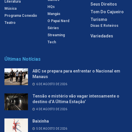
Literatura
Seus Direitos
HQs
Música
Tom Do Cajueiro
Mangás
Programa Conexão
Turismo
O Papai Nerd
Teatro
Dicas E Roteiros
Séries
Streaming
Variedades
Tech
Últimas Notícias
ABC se prepara para enfrentar o Nacional em
Manaus
6 DE AGOSTO DE 2026
Tensão e mistério vão vagar intensamente o
destino d’A Última Estação’
4 DE AGOSTO DE 2026
Baixinha
5 DE AGOSTO DE 2026