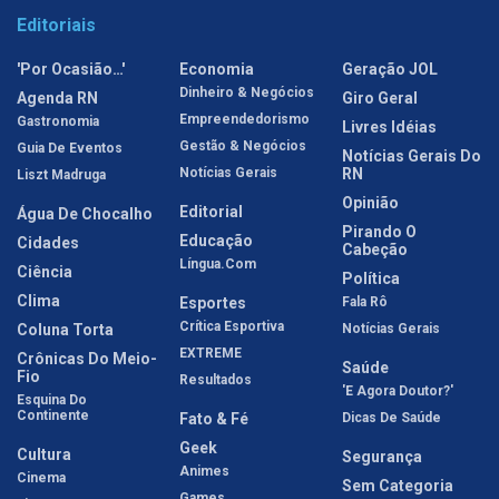
Editoriais
'Por Ocasião…'
Economia
Geração JOL
Dinheiro & Negócios
Agenda RN
Giro Geral
Empreendedorismo
Gastronomia
Livres Idéias
Gestão & Negócios
Guia De Eventos
Notícias Gerais Do
Notícias Gerais
RN
Liszt Madruga
Opinião
Editorial
Água De Chocalho
Pirando O
Educação
Cidades
Cabeção
Língua.com
Ciência
Política
Clima
Esportes
Fala Rô
Crítica Esportiva
Coluna Torta
Notícias Gerais
EXTREME
Crônicas Do Meio-
Saúde
Fio
Resultados
'E Agora Doutor?'
Esquina Do
Continente
Fato & Fé
Dicas De Saúde
Geek
Cultura
Segurança
Animes
Cinema
Sem Categoria
Games