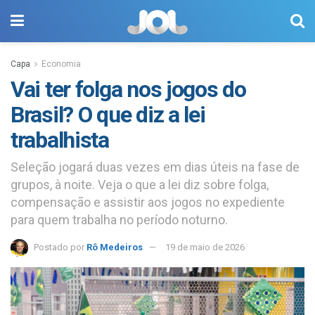
Capa
Economia
Vai ter folga nos jogos do
Brasil? O que diz a lei
trabalhista
Seleção jogará duas vezes em dias úteis na fase de
grupos, à noite. Veja o que a lei diz sobre folga,
compensação e assistir aos jogos no expediente
para quem trabalha no período noturno.
Postado por
Rô Medeiros
19 de maio de 2026