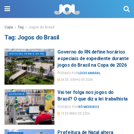
Capa
Tag
Jogos do Brasil
Tag:
Jogos do Brasil
Governo do RN define horários
NOTÍCIAS GERAIS DO RN
especiais de expediente durante
jogos do Brasil na Copa de 2026
POSTADO POR
LÚCIO AMARAL
24 DE JUNHO DE 2026
Vai ter folga nos jogos do
ECONOMIA
Brasil? O que diz a lei trabalhista
POSTADO POR
RÔ MEDEIROS
19 DE MAIO DE 2026
Prefeitura de Natal altera