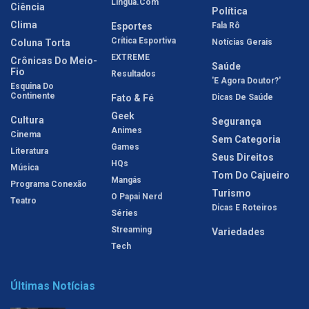
Língua.com
Ciência
Política
Clima
Esportes
Fala Rô
Crítica Esportiva
Coluna Torta
Notícias Gerais
EXTREME
Crônicas Do Meio-
Saúde
Fio
Resultados
'E Agora Doutor?'
Esquina Do
Continente
Fato & Fé
Dicas De Saúde
Geek
Cultura
Segurança
Animes
Cinema
Sem Categoria
Games
Literatura
Seus Direitos
HQs
Música
Tom Do Cajueiro
Mangás
Programa Conexão
Turismo
O Papai Nerd
Teatro
Dicas E Roteiros
Séries
Streaming
Variedades
Tech
Últimas Notícias