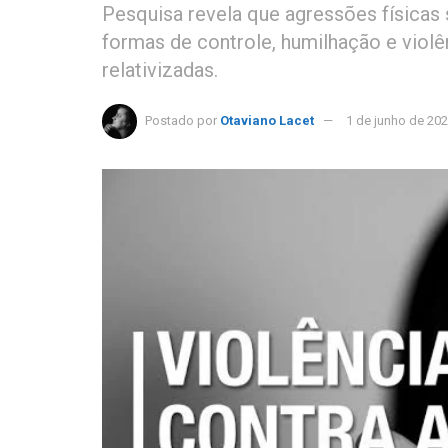
Pesquisa revela que agressões física
formas de controle, humilhação e viol
relativizadas.
Postado por
Otaviano Lacet
1 de junho de 20