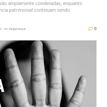
s são amplamente condenadas, enquanto
ência patrimonial continuam sendo
0
26
em
Segurança