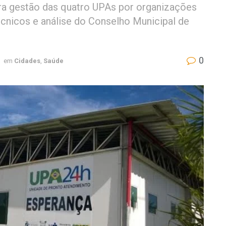
ra gestão das quatro UPAs por organizações
écnicos e análise do Conselho Municipal de
0
em
Cidades
,
Saúde