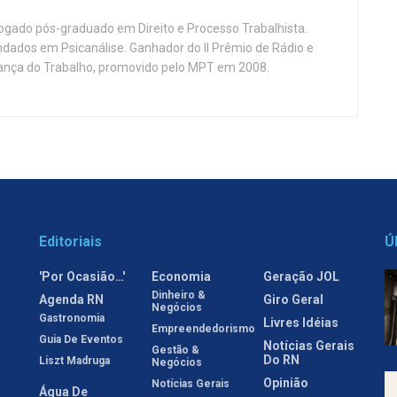
vogado pós-graduado em Direito e Processo Trabalhista.
ndados em Psicanálise. Ganhador do II Prêmio de Rádio e
nça do Trabalho, promovido pelo MPT em 2008.
Editoriais
Ú
'Por Ocasião…'
Economia
Geração JOL
Dinheiro &
Agenda RN
Giro Geral
Negócios
Gastronomia
Livres Idéias
Empreendedorismo
Guia De Eventos
Notícias Gerais
Gestão &
Do RN
Liszt Madruga
Negócios
Opinião
Notícias Gerais
Água De