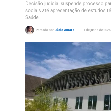
Decisão judicial suspende processo pa
sociais até apresentação de estudos t
Saúde.
Postado por
Lúcio Amaral
1 de junho de 2026