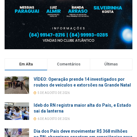
Em Alta
Comentários
Últimas
VÍDEO: Operação prende 14 investigados por
roubos de veículos e extorsões na Grande Natal
5 DE AGOSTO DE 2026
Ideb do RN registra maior alta do País, e Estado
sai da lanterna
6 DE AGOSTO DE 2026
Dia dos Pais deve movimentar R$ 368 milhões
no RN; shoppings apostam em experiências para