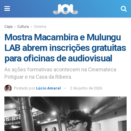
Capa
Cultura
Cinema
Mostra Macambira e Mulungu
LAB abrem inscrições gratuitas
para oficinas de audiovisual
As ações formativas acontecem na Cinemateca
Potiguar e na Casa da Ribeira.
Postado por
Lúcio Amaral
2 de junho de 2026