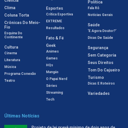
Ciência
Política
Clima
Esportes
Fala Rô
Crítica Esportiva
Coluna Torta
Notícias Gerais
EXTREME
Crônicas Do Meio-
Saúde
Fio
Resultados
'E Agora Doutor?'
Esquina Do
Continente
Fato & Fé
Dicas De Saúde
Geek
Cultura
Segurança
Animes
Cinema
Sem Categoria
Games
Literatura
Seus Direitos
HQs
Música
Tom Do Cajueiro
Mangás
Programa Conexão
Turismo
O Papai Nerd
Teatro
Dicas E Roteiros
Séries
Streaming
Variedades
Tech
Últimas Notícias
Projeto de lei prevê mínimo de dois anos de