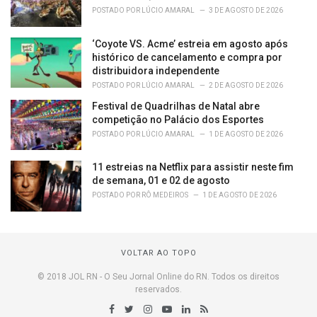
POSTADO POR
LÚCIO AMARAL
3 DE AGOSTO DE 2026
‘Coyote VS. Acme’ estreia em agosto após
histórico de cancelamento e compra por
distribuidora independente
POSTADO POR
LÚCIO AMARAL
2 DE AGOSTO DE 2026
Festival de Quadrilhas de Natal abre
competição no Palácio dos Esportes
POSTADO POR
LÚCIO AMARAL
1 DE AGOSTO DE 2026
11 estreias na Netflix para assistir neste fim
de semana, 01 e 02 de agosto
POSTADO POR
RÔ MEDEIROS
1 DE AGOSTO DE 2026
VOLTAR AO TOPO
© 2018 JOL RN - O Seu Jornal Online do RN. Todos os direitos
reservados.