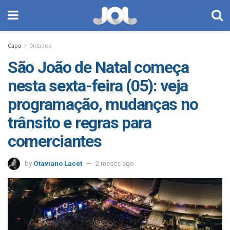
Capa
Cidades
São João de Natal começa
nesta sexta-feira (05): veja
programação, mudanças no
trânsito e regras para
comerciantes
by
Otaviano Lacet
2 meses ago