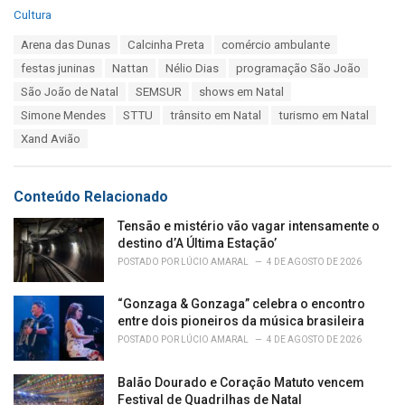
C
Cultura
a
T
Arena das Dunas
Calcinha Preta
comércio ambulante
t
a
e
festas juninas
Nattan
Nélio Dias
programação São João
g
g
s
São João de Natal
SEMSUR
shows em Natal
o
:
r
Simone Mendes
STTU
trânsito em Natal
turismo em Natal
i
Xand Avião
e
s
:
Conteúdo Relacionado
Tensão e mistério vão vagar intensamente o
destino d’A Última Estação’
POSTADO POR
LÚCIO AMARAL
4 DE AGOSTO DE 2026
“Gonzaga & Gonzaga” celebra o encontro
entre dois pioneiros da música brasileira
POSTADO POR
LÚCIO AMARAL
4 DE AGOSTO DE 2026
Balão Dourado e Coração Matuto vencem
Festival de Quadrilhas de Natal