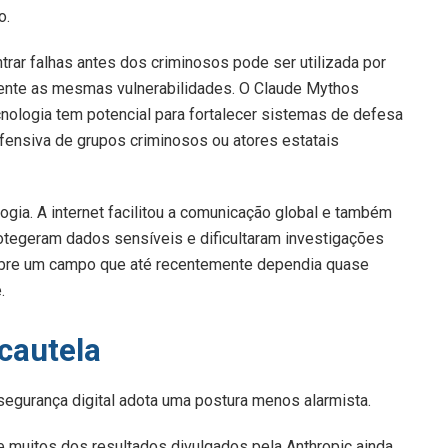
o.
ar falhas antes dos criminosos pode ser utilizada por
mente as mesmas vulnerabilidades. O Claude Mythos
nologia tem potencial para fortalecer sistemas de defesa
fensiva de grupos criminosos ou atores estatais
ogia. A internet facilitou a comunicação global e também
rotegeram dados sensíveis e dificultaram investigações
ça sobre um campo que até recentemente dependia quase
.
cautela
egurança digital adota uma postura menos alarmista.
 muitos dos resultados divulgados pela Anthropic ainda