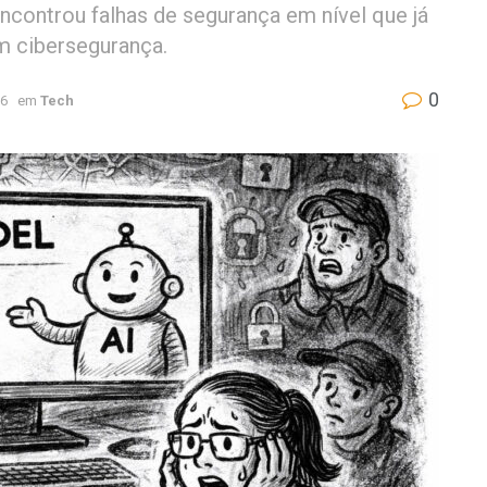
ncontrou falhas de segurança em nível que já
m cibersegurança.
0
26
em
Tech