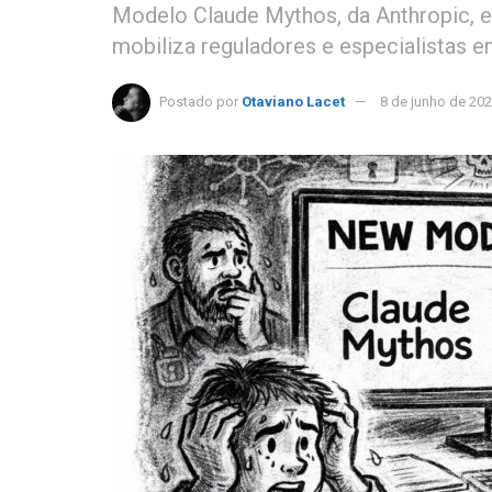
Modelo Claude Mythos, da Anthropic, e
mobiliza reguladores e especialistas e
Postado por
Otaviano Lacet
8 de junho de 20