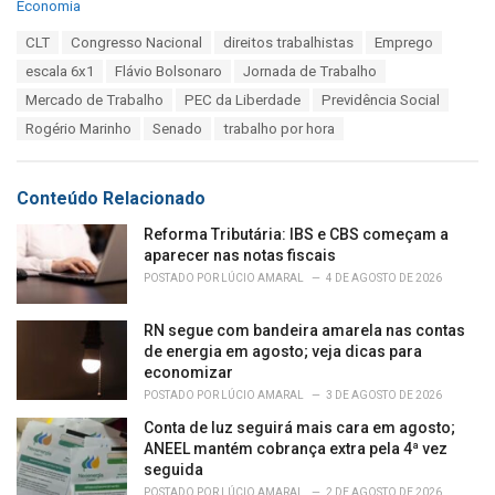
C
Economia
a
T
CLT
Congresso Nacional
direitos trabalhistas
Emprego
t
a
e
escala 6x1
Flávio Bolsonaro
Jornada de Trabalho
g
g
s
Mercado de Trabalho
PEC da Liberdade
Previdência Social
o
:
r
Rogério Marinho
Senado
trabalho por hora
i
e
s
Conteúdo Relacionado
:
Reforma Tributária: IBS e CBS começam a
aparecer nas notas fiscais
POSTADO POR
LÚCIO AMARAL
4 DE AGOSTO DE 2026
RN segue com bandeira amarela nas contas
de energia em agosto; veja dicas para
economizar
POSTADO POR
LÚCIO AMARAL
3 DE AGOSTO DE 2026
Conta de luz seguirá mais cara em agosto;
ANEEL mantém cobrança extra pela 4ª vez
seguida
POSTADO POR
LÚCIO AMARAL
2 DE AGOSTO DE 2026