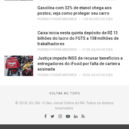
Gasolina com 32% de etanol chega aos
postos; veja como proteger seu carro
POSTADO POR
RÔ MEDEIROS
1 DE AGOSTO DE 2026
Caixa inicia nesta quinta depósito de R$ 13
bilhões do lucro do FGTS a 138 milhões de
trabalhadores
POSTADO POR
RÔ MEDEIROS
31 DE JULHO DE 2026
Justiça impede INSS de recusar benefícios a
entregadores do iFood por falta de carteira
assinada
POSTADO POR
RÔ MEDEIROS
30 DE JULHO DE 2026
VOLTAR AO TOPO
© 2018 JOL RN - O Seu Jornal Online do RN. Todos os direitos
reservados.