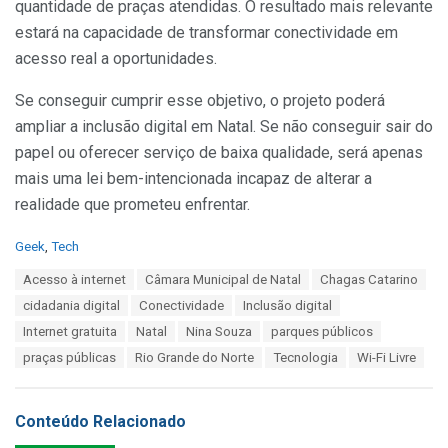
quantidade de praças atendidas. O resultado mais relevante
estará na capacidade de transformar conectividade em
acesso real a oportunidades.
Se conseguir cumprir esse objetivo, o projeto poderá
ampliar a inclusão digital em Natal. Se não conseguir sair do
papel ou oferecer serviço de baixa qualidade, será apenas
mais uma lei bem-intencionada incapaz de alterar a
realidade que prometeu enfrentar.
C
Geek
,
Tech
a
T
Acesso à internet
Câmara Municipal de Natal
Chagas Catarino
t
a
e
cidadania digital
Conectividade
Inclusão digital
g
g
s
Internet gratuita
Natal
Nina Souza
parques públicos
o
:
r
praças públicas
Rio Grande do Norte
Tecnologia
Wi-Fi Livre
i
e
s
Conteúdo Relacionado
: