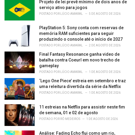
Projeto de lei prevê mínimo de dois anos de
serviço ativo para jogos
POSTADO POR
LÚCIO AMARAL
5 DE AGOSTO DE 2026
PlayStation 5: Sony conta com reservas de
memória RAM suficientes para seguir
produzindo o console até o início de 2027
POSTADO POR
LÚCIO AMARAL
2 DE AGOSTO DE 2026
Final Fantasy Resonance ganha video de
batalha contra Coeurl em novo trecho de
gameplay
POSTADO POR
LÚCIO AMARAL
1 DE AGOSTO DE 2026
‘Lego One Piece’ estreia em setembro e traz
uma releitura divertida da série da Netflix
POSTADO POR
LÚCIO AMARAL
1 DE AGOSTO DE 2026
11 estreias na Netflix para assistir neste fim
de semana, 01 e 02 de agosto
POSTADO POR
RÔ MEDEIROS
1 DE AGOSTO DE 2026
Análise: Fading Echo flui como um rio,