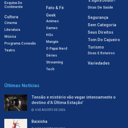
'E Agora Doutor?'
Esquina Do
Continente
Fato & Fé
Dicas De Saúde
Geek
Cultura
Segurança
Animes
Cinema
Sem Categoria
Games
Literatura
Seus Direitos
HQs
Música
Tom Do Cajueiro
Mangás
Programa Conexão
Turismo
O Papai Nerd
Teatro
Dicas E Roteiros
Séries
Streaming
Variedades
Tech
Últimas Notícias
Tensão e mistério vão vagar intensamente o
destino d’A Última Estação’
4 DE AGOSTO DE 2026
Baixinha