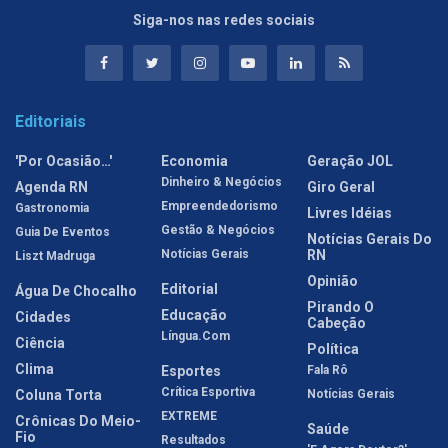
Siga-nos nas redes sociais
Editoriais
'Por Ocasião…'
Economia
Geração JOL
Dinheiro & Negócios
Agenda RN
Giro Geral
Empreendedorismo
Gastronomia
Livres Idéias
Gestão & Negócios
Guia De Eventos
Notícias Gerais Do
Notícias Gerais
RN
Liszt Madruga
Opinião
Editorial
Água De Chocalho
Pirando O
Educação
Cidades
Cabeção
Língua.com
Ciência
Política
Clima
Esportes
Fala Rô
Crítica Esportiva
Coluna Torta
Notícias Gerais
EXTREME
Crônicas Do Meio-
Saúde
Fio
Resultados