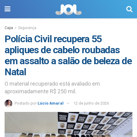
Capa
Segurança
Polícia Civil recupera 55
apliques de cabelo roubadas
em assalto a salão de beleza de
Natal
O material recuperado está avaliado em
aproximadamente R$ 250 mil.
Postado por
Lúcio Amaral
12 de junho de 2026