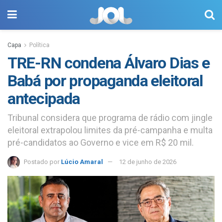
Capa
Política
TRE-RN condena Álvaro Dias e
Babá por propaganda eleitoral
antecipada
Tribunal considera que programa de rádio com jingle
eleitoral extrapolou limites da pré-campanha e multa
pré-candidatos ao Governo e vice em R$ 20 mil.
Postado por
Lúcio Amaral
12 de junho de 2026