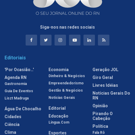
Siga-nos nas redes sociais
Editoriais
'Por Ocasião…'
Economia
Geração JOL
Dinheiro & Negócios
Agenda RN
Giro Geral
Empreendedorismo
Gastronomia
Livres Idéias
Gestão & Negócios
Guia De Eventos
Notícias Gerais Do
Notícias Gerais
RN
Liszt Madruga
Opinião
Editorial
Água De Chocalho
Pirando O
Educação
Cidades
Cabeção
Língua.com
Ciência
Política
Clima
Esportes
Fala Rô