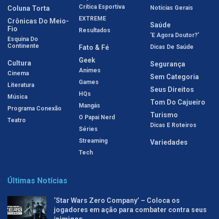
Crítica Esportiva
Coluna Torta
Notícias Gerais
EXTREME
Crônicas Do Meio-
Saúde
Fio
Resultados
'E Agora Doutor?'
Esquina Do
Continente
Fato & Fé
Dicas De Saúde
Geek
Cultura
Segurança
Animes
Cinema
Sem Categoria
Games
Literatura
Seus Direitos
HQs
Música
Tom Do Cajueiro
Mangás
Programa Conexão
Turismo
O Papai Nerd
Teatro
Dicas E Roteiros
Séries
Streaming
Variedades
Tech
Últimas Notícias
‘Star Wars Zero Company’ – Coloca os
jogadores em ação para combater contra seus