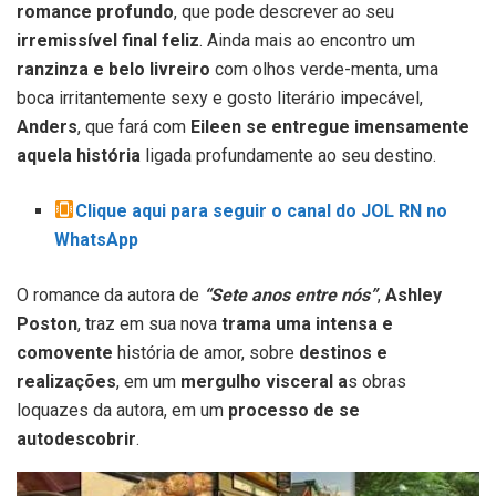
romance profundo
, que pode descrever ao seu
irremissível final feliz
. Ainda mais ao encontro um
ranzinza e belo livreiro
com olhos verde-menta, uma
boca irritantemente sexy e gosto literário impecável,
Anders
, que fará com
Eileen se entregue imensamente
aquela história
ligada profundamente ao seu destino.
Clique aqui para seguir o canal do JOL RN no
WhatsApp
O romance da autora de
“Sete anos entre nós”
,
Ashley
Poston
, traz em sua nova
trama uma intensa e
comovente
história de amor, sobre
destinos e
realizações
, em um
mergulho visceral a
s obras
loquazes da autora, em um
processo de se
autodescobrir
.