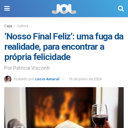
Capa
Cultura
‘Nosso Final Feliz’: uma fuga da
realidade, para encontrar a
própria felicidade
Por Patrícia Visconti
Postado por
Lúcio Amaral
16 de junho de 2026