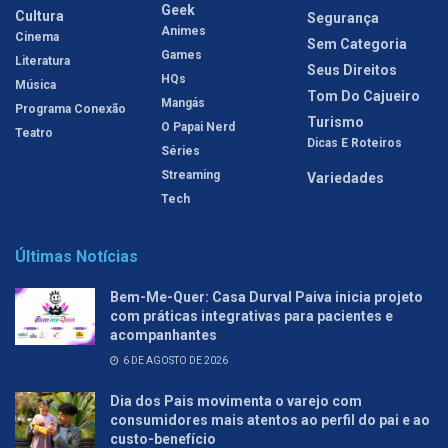
Geek
Cultura
Segurança
Animes
Cinema
Sem Categoria
Games
Literatura
Seus Direitos
HQs
Música
Tom Do Cajueiro
Mangás
Programa Conexão
Turismo
O Papai Nerd
Teatro
Dicas E Roteiros
Séries
Streaming
Variedades
Tech
Últimas Notícias
Bem-Me-Quer: Casa Durval Paiva inicia projeto
com práticas integrativas para pacientes e
acompanhantes
6 DE AGOSTO DE 2026
Dia dos Pais movimenta o varejo com
consumidores mais atentos ao perfil do pai e ao
custo-benefício