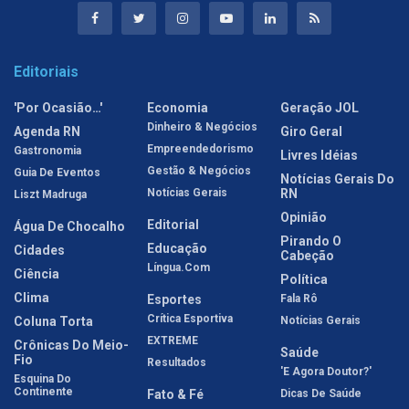
Editoriais
'Por Ocasião…'
Economia
Geração JOL
Dinheiro & Negócios
Agenda RN
Giro Geral
Empreendedorismo
Gastronomia
Livres Idéias
Gestão & Negócios
Guia De Eventos
Notícias Gerais Do
Notícias Gerais
RN
Liszt Madruga
Opinião
Editorial
Água De Chocalho
Pirando O
Educação
Cidades
Cabeção
Língua.com
Ciência
Política
Clima
Esportes
Fala Rô
Crítica Esportiva
Coluna Torta
Notícias Gerais
EXTREME
Crônicas Do Meio-
Saúde
Fio
Resultados
'E Agora Doutor?'
Esquina Do
Continente
Fato & Fé
Dicas De Saúde