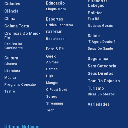
Pirando O
Educação
Cidades
Cabeção
Língua.com
Ciência
Política
Clima
Esportes
Fala Rô
Crítica Esportiva
Coluna Torta
Notícias Gerais
EXTREME
Crônicas Do Meio-
Saúde
Fio
Resultados
'E Agora Doutor?'
Esquina Do
Continente
Fato & Fé
Dicas De Saúde
Geek
Cultura
Segurança
Animes
Cinema
Sem Categoria
Games
Literatura
Seus Direitos
HQs
Música
Tom Do Cajueiro
Mangás
Programa Conexão
Turismo
O Papai Nerd
Teatro
Dicas E Roteiros
Séries
Streaming
Variedades
Tech
Últimas Notícias