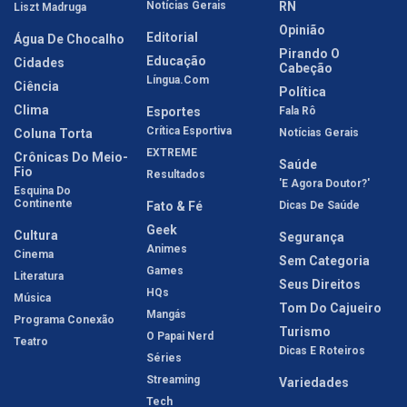
Notícias Gerais
RN
Liszt Madruga
Opinião
Editorial
Água De Chocalho
Pirando O
Educação
Cidades
Cabeção
Língua.com
Ciência
Política
Clima
Esportes
Fala Rô
Crítica Esportiva
Coluna Torta
Notícias Gerais
EXTREME
Crônicas Do Meio-
Saúde
Fio
Resultados
'E Agora Doutor?'
Esquina Do
Continente
Fato & Fé
Dicas De Saúde
Geek
Cultura
Segurança
Animes
Cinema
Sem Categoria
Games
Literatura
Seus Direitos
HQs
Música
Tom Do Cajueiro
Mangás
Programa Conexão
Turismo
O Papai Nerd
Teatro
Dicas E Roteiros
Séries
Streaming
Variedades
Tech