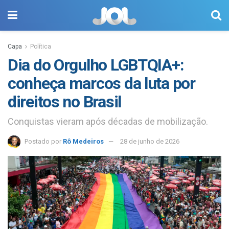
Capa
Política
Dia do Orgulho LGBTQIA+:
conheça marcos da luta por
direitos no Brasil
Conquistas vieram após décadas de mobilização.
Postado por
Rô Medeiros
28 de junho de 2026