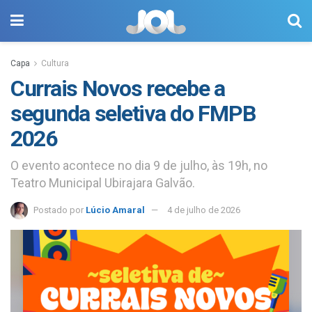
Capa
Cultura
Currais Novos recebe a
segunda seletiva do FMPB
2026
O evento acontece no dia 9 de julho, às 19h, no
Teatro Municipal Ubirajara Galvão.
Postado por
Lúcio Amaral
4 de julho de 2026