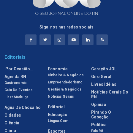
Siga-nos nas redes sociais
Editoriais
'Por Ocasião…'
Economia
Geração JOL
Dinheiro & Negócios
Agenda RN
Giro Geral
Empreendedorismo
Gastronomia
Livres Idéias
Gestão & Negócios
Guia De Eventos
Notícias Gerais Do
Notícias Gerais
RN
Liszt Madruga
Opinião
Editorial
Água De Chocalho
Pirando O
Educação
Cidades
Cabeção
Língua.com
Ciência
Política
Clima
Esportes
Fala Rô