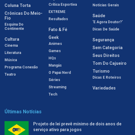
Crítica Esportiva
Coluna Torta
Notícias Gerais
EXTREME
Crônicas Do Meio-
Saúde
Fio
Resultados
'E Agora Doutor?'
Esquina Do
Continente
Fato & Fé
Dicas De Saúde
Geek
Cultura
Segurança
Animes
Cinema
Sem Categoria
Games
Literatura
Seus Direitos
HQs
Música
Tom Do Cajueiro
Mangás
Programa Conexão
Turismo
O Papai Nerd
Teatro
Dicas E Roteiros
Séries
Streaming
Variedades
Tech
Últimas Notícias
Projeto de lei prevê mínimo de dois anos de
serviço ativo para jogos