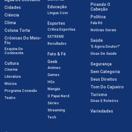
Pirando O
Educação
Cidades
Cabeção
Língua.com
Ciência
Política
Clima
Esportes
Fala Rô
Crítica Esportiva
Coluna Torta
Notícias Gerais
EXTREME
Crônicas Do Meio-
Saúde
Fio
Resultados
'E Agora Doutor?'
Esquina Do
Continente
Fato & Fé
Dicas De Saúde
Geek
Cultura
Segurança
Animes
Cinema
Sem Categoria
Games
Literatura
Seus Direitos
HQs
Música
Tom Do Cajueiro
Mangás
Programa Conexão
Turismo
O Papai Nerd
Teatro
Dicas E Roteiros
Séries
Streaming
Variedades
Tech