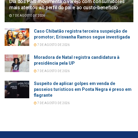
Dia dos Pais movimenta o varejo com consumidores
mais atentos ao perfil do pai e ao custo-benefício
7 DE AGOSTO DE 2026
Caso Chibatão registra terceira suspeição de
promotor; Erisvanha Ramos segue investigada
7 DE AGOSTO DE 2026
Moradora de Natal registra candidatura à
presidência pela UP
7 DE AGOSTO DE 2026
Suspeito de aplicar golpes em venda de
passeios turísticos em Ponta Negra é preso em
flagrante
7 DE AGOSTO DE 2026