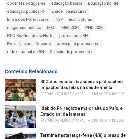
e
docentes potiguares
educação básica
Educação no RN
g
g
s
educação pública RN
Enade licenciaturas
o
:
r
Enem dos Professores
INEP
licenciaturas
i
magistério público
MEC
MEC 2026
PND 2026
e
s
PND Rio Grande do Norte
professores RN
:
Prova Nacional Docente
prova para professores
rede estadual do RN
Seleção de professores
Conteúdo Relacionado
80% das escolas brasileiras já discutem
impactos das telas na saúde mental
POSTADO POR
LÚCIO AMARAL
5 DE AGOSTO DE 2026
Ideb do RN registra maior alta do País, e
Estado sai da lanterna
POSTADO POR
LÚCIO AMARAL
6 DE AGOSTO DE 2026
Termina nesta terça-feira (4/8) o prazo de