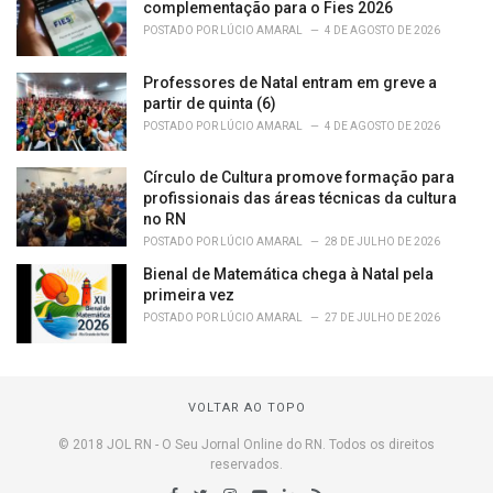
complementação para o Fies 2026
POSTADO POR
LÚCIO AMARAL
4 DE AGOSTO DE 2026
Professores de Natal entram em greve a
partir de quinta (6)
POSTADO POR
LÚCIO AMARAL
4 DE AGOSTO DE 2026
Círculo de Cultura promove formação para
profissionais das áreas técnicas da cultura
no RN
POSTADO POR
LÚCIO AMARAL
28 DE JULHO DE 2026
Bienal de Matemática chega à Natal pela
primeira vez
POSTADO POR
LÚCIO AMARAL
27 DE JULHO DE 2026
VOLTAR AO TOPO
© 2018 JOL RN - O Seu Jornal Online do RN. Todos os direitos
reservados.