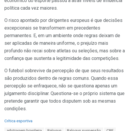
econômico do esporte passou a atrair níveis de influência
política cada vez maiores.
O risco apontado por dirigentes europeus é que decisões
excepcionais se transformem em precedentes
permanentes. E, em um ambiente onde regras deixam de
ser aplicadas de maneira uniforme, o prejuízo mais
profundo não recai sobre atletas ou seleções, mas sobre a
confiança que sustenta a legitimidade das competições.
O futebol sobrevive da percepção de que seus resultados
são produzidos dentro de regras comuns. Quando essa
percepção se enfraquece, não se questiona apenas um
julgamento disciplinar. Questiona-se o próprio sistema que
pretende garantir que todos disputem sob as mesmas
condições.
C
Crítica esportiva
a
T
arbitragem brasileira
Balogun
Balogun suspensão
CBF