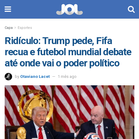
Capa
Esportes
Ridículo: Trump pede, Fifa
recua e futebol mundial debate
até onde vai o poder político
by
Otaviano Lacet
1 mês ago