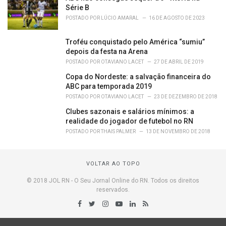
Série B
POSTADO POR
LÚCIO AMARAL
16 DE AGOSTO DE 2023
Troféu conquistado pelo América “sumiu”
depois da festa na Arena
POSTADO POR
OTAVIANO LACET
27 DE ABRIL DE 2019
Copa do Nordeste: a salvação financeira do
ABC para temporada 2019
POSTADO POR
OTAVIANO LACET
23 DE DEZEMBRO DE 2018
Clubes sazonais e salários mínimos: a
realidade do jogador de futebol no RN
POSTADO POR
THAIS PALMER
13 DE NOVEMBRO DE 2018
VOLTAR AO TOPO
© 2018 JOL RN - O Seu Jornal Online do RN. Todos os direitos
reservados.