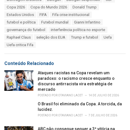
t
a
e
Copa 2026
Copa do Mundo 2026
Donald Trump
g
g
s
Estados Unidos
FIFA
Fifa crise institucional
o
:
r
futebol e política
Futebol mundial
Gianni Infantino
i
governança do futebol
interferência política no esporte
e
s
Raphael Claus
seleção dos EUA
Trump e futebol
Uefa
:
Uefa critica Fifa
Conteúdo Relacionado
Ataques racistas na Copa revelam um
paradoxo: o racismo cresce enquanto o
discurso antirracista vira estratégia de
mercado
POSTADO POR
OTAVIANO LACET
14 DE JULHO DE 2026
O Brasil foi eliminado da Copa. A torcida, da
lucidez.
POSTADO POR
OTAVIANO LACET
7 DE JULHO DE 2026
ABC não consegue sequer a 3ª vitória na