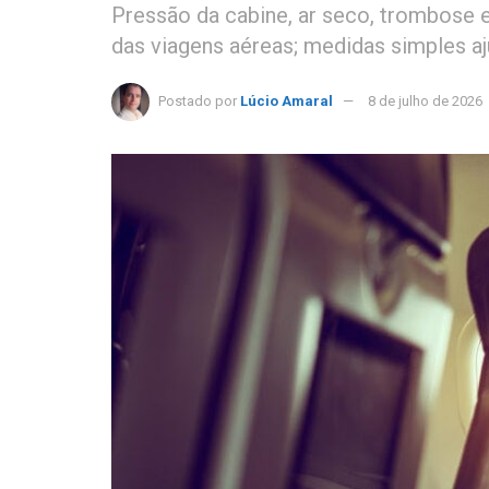
Pressão da cabine, ar seco, trombose e
das viagens aéreas; medidas simples aj
Postado por
Lúcio Amaral
8 de julho de 2026