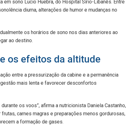
sta em sono Lucio Huebra, do Hospital Sírio-Libanês. Entre
sonolência diurna, alterações de humor e mudanças no
dualmente os horários de sono nos dias anteriores ao
gar ao destino.
 os efeitos da altitude
ção entre a pressurização da cabine e a permanência
igestão mais lenta e favorecer desconfortos
urante os voos”, afirma a nutricionista Daniela Castanho,
zar frutas, carnes magras e preparações menos gordurosas,
orecem a formação de gases.