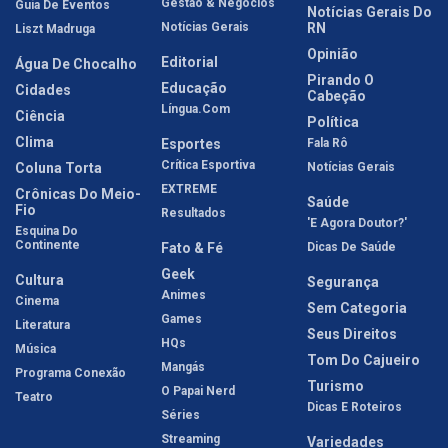
Gestão & Negócios
Guia De Eventos
Notícias Gerais Do
Notícias Gerais
RN
Liszt Madruga
Opinião
Editorial
Água De Chocalho
Pirando O
Educação
Cidades
Cabeção
Língua.com
Ciência
Política
Clima
Esportes
Fala Rô
Crítica Esportiva
Coluna Torta
Notícias Gerais
EXTREME
Crônicas Do Meio-
Saúde
Fio
Resultados
'E Agora Doutor?'
Esquina Do
Continente
Fato & Fé
Dicas De Saúde
Geek
Cultura
Segurança
Animes
Cinema
Sem Categoria
Games
Literatura
Seus Direitos
HQs
Música
Tom Do Cajueiro
Mangás
Programa Conexão
Turismo
O Papai Nerd
Teatro
Dicas E Roteiros
Séries
Streaming
Variedades