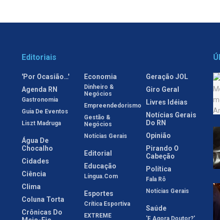
Editoriais
Ú
'Por Ocasião…'
Economia
Geração JOL
Dinheiro &
Agenda RN
Giro Geral
Negócios
Gastronomia
Livres Idéias
Empreendedorismo
Guia De Eventos
Notícias Gerais
Gestão &
Do RN
Liszt Madruga
Negócios
Opinião
Notícias Gerais
Água De
Chocalho
Pirando O
Editorial
Cabeção
Cidades
Educação
Política
Ciência
Língua.com
Fala Rô
Clima
Notícias Gerais
Esportes
Coluna Torta
Crítica Esportiva
Saúde
Crônicas Do
EXTREME
'E Agora Doutor?'
Meio-Fio