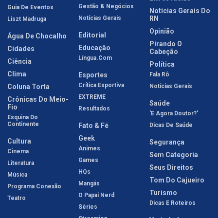
Gestão & Negócios
Guia De Eventos
Notícias Gerais Do
Notícias Gerais
RN
Liszt Madruga
Opinião
Editorial
Água De Chocalho
Pirando O
Educação
Cidades
Cabeção
Língua.com
Ciência
Política
Clima
Esportes
Fala Rô
Crítica Esportiva
Coluna Torta
Notícias Gerais
EXTREME
Crônicas Do Meio-
Saúde
Fio
Resultados
'E Agora Doutor?'
Esquina Do
Continente
Fato & Fé
Dicas De Saúde
Geek
Cultura
Segurança
Animes
Cinema
Sem Categoria
Games
Literatura
Seus Direitos
HQs
Música
Tom Do Cajueiro
Mangás
Programa Conexão
Turismo
O Papai Nerd
Teatro
Dicas E Roteiros
Séries