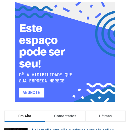
Em Alta
Comentários
Últimas