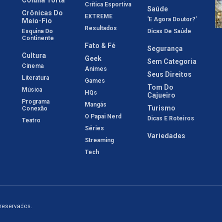
Crítica Esportiva
Saúde
Crônicas Do
EXTREME
'E Agora Doutor?'
Meio-Fio
Resultados
Esquina Do
Dicas De Saúde
Continente
Fato & Fé
Segurança
Cultura
Geek
Sem Categoria
Cinema
Animes
Seus Direitos
Literatura
Games
Tom Do
Música
HQs
Cajueiro
Programa
Mangás
Turismo
Conexão
O Papai Nerd
Dicas E Roteiros
Teatro
Séries
Variedades
Streaming
Tech
 reservados.