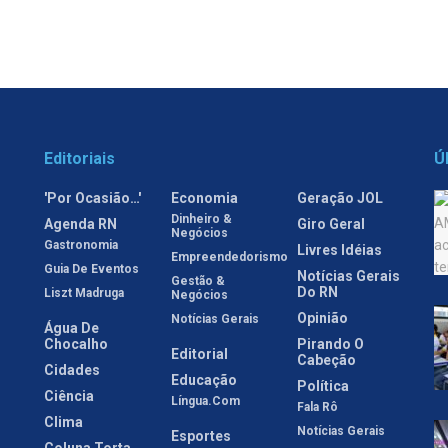
Editoriais
Ú
'Por Ocasião…'
Economia
Geração JOL
Dinheiro &
Agenda RN
Giro Geral
Negócios
Gastronomia
Livres Idéias
Empreendedorismo
Guia De Eventos
Notícias Gerais
Gestão &
Do RN
Liszt Madruga
Negócios
Opinião
Notícias Gerais
Água De
Chocalho
Pirando O
Editorial
Cabeção
Cidades
Educação
Política
Ciência
Língua.com
Fala Rô
Clima
Notícias Gerais
Esportes
Coluna Torta