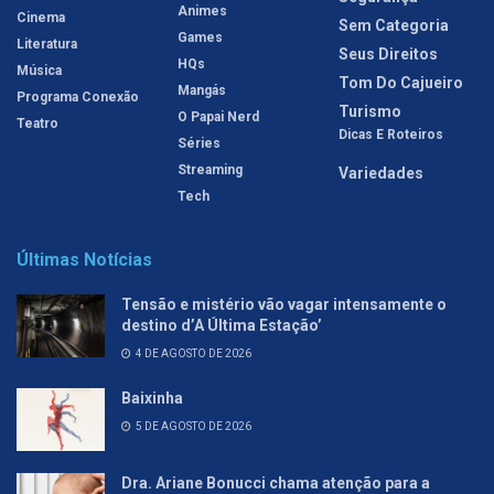
Animes
Cinema
Sem Categoria
Games
Literatura
Seus Direitos
HQs
Música
Tom Do Cajueiro
Mangás
Programa Conexão
Turismo
O Papai Nerd
Teatro
Dicas E Roteiros
Séries
Streaming
Variedades
Tech
Últimas Notícias
Tensão e mistério vão vagar intensamente o
destino d’A Última Estação’
4 DE AGOSTO DE 2026
Baixinha
5 DE AGOSTO DE 2026
Dra. Ariane Bonucci chama atenção para a