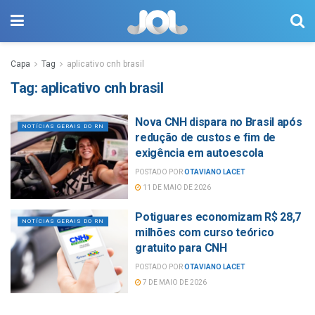
Capa
Tag
aplicativo cnh brasil
Tag:
aplicativo cnh brasil
Nova CNH dispara no Brasil após
NOTÍCIAS GERAIS DO RN
redução de custos e fim de
exigência em autoescola
POSTADO POR
OTAVIANO LACET
11 DE MAIO DE 2026
Potiguares economizam R$ 28,7
NOTÍCIAS GERAIS DO RN
milhões com curso teórico
gratuito para CNH
POSTADO POR
OTAVIANO LACET
7 DE MAIO DE 2026