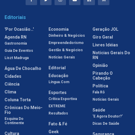
Editoriais
'Por Ocasião…'
Economia
Geração JOL
Dinheiro & Negócios
Agenda RN
Giro Geral
Empreendedorismo
Gastronomia
Livres Idéias
Gestão & Negócios
Guia De Eventos
Notícias Gerais Do
Notícias Gerais
RN
Liszt Madruga
Opinião
Editorial
Água De Chocalho
Pirando O
Educação
Cidades
Cabeção
Língua.com
Ciência
Política
Clima
Esportes
Fala Rô
Crítica Esportiva
Coluna Torta
Notícias Gerais
EXTREME
Crônicas Do Meio-
Saúde
Fio
Resultados
'E Agora Doutor?'
Esquina Do
Continente
Fato & Fé
Dicas De Saúde
Geek
Cultura
Segurança