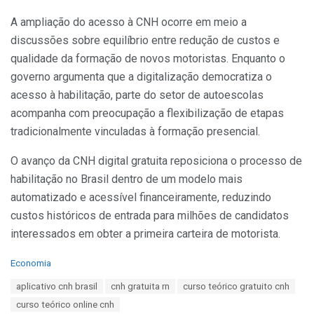
A ampliação do acesso à CNH ocorre em meio a
discussões sobre equilíbrio entre redução de custos e
qualidade da formação de novos motoristas. Enquanto o
governo argumenta que a digitalização democratiza o
acesso à habilitação, parte do setor de autoescolas
acompanha com preocupação a flexibilização de etapas
tradicionalmente vinculadas à formação presencial.
O avanço da CNH digital gratuita reposiciona o processo de
habilitação no Brasil dentro de um modelo mais
automatizado e acessível financeiramente, reduzindo
custos históricos de entrada para milhões de candidatos
interessados em obter a primeira carteira de motorista.
C
Economia
a
T
aplicativo cnh brasil
cnh gratuita rn
curso teórico gratuito cnh
t
a
e
curso teórico online cnh
g
g