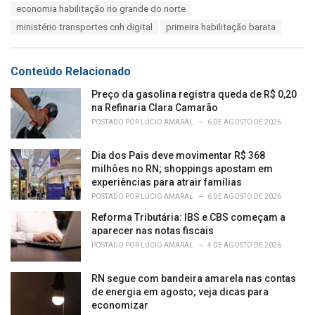
s
economia habilitação rio grande do norte
o
:
r
ministério transportes cnh digital
primeira habilitação barata
i
e
s
Conteúdo Relacionado
:
Preço da gasolina registra queda de R$ 0,20
na Refinaria Clara Camarão
POSTADO POR
LÚCIO AMARAL
6 DE AGOSTO DE 2026
Dia dos Pais deve movimentar R$ 368
milhões no RN; shoppings apostam em
experiências para atrair famílias
POSTADO POR
LÚCIO AMARAL
6 DE AGOSTO DE 2026
Reforma Tributária: IBS e CBS começam a
aparecer nas notas fiscais
POSTADO POR
LÚCIO AMARAL
4 DE AGOSTO DE 2026
RN segue com bandeira amarela nas contas
de energia em agosto; veja dicas para
economizar