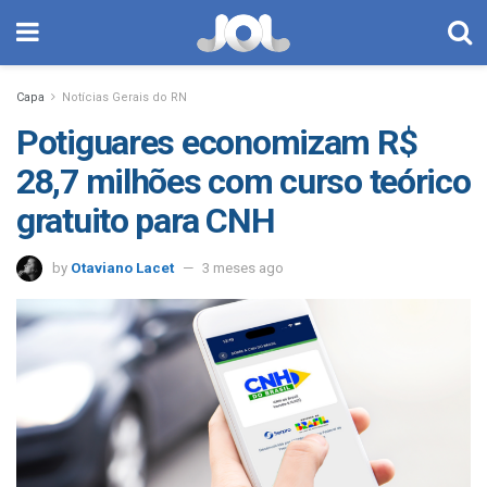
Capa
Notícias Gerais do RN
Potiguares economizam R$
28,7 milhões com curso teórico
gratuito para CNH
by
Otaviano Lacet
3 meses ago