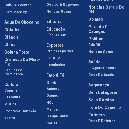
Gestão & Negócios
Guia De Eventos
Notícias Gerais Do
Notícias Gerais
RN
Liszt Madruga
Opinião
Editorial
Água De Chocalho
Pirando O
Educação
Cidades
Cabeção
Língua.com
Ciência
Política
Clima
Esportes
Fala Rô
Crítica Esportiva
Coluna Torta
Notícias Gerais
EXTREME
Crônicas Do Meio-
Saúde
Fio
Resultados
'E Agora Doutor?'
Esquina Do
Continente
Fato & Fé
Dicas De Saúde
Geek
Cultura
Segurança
Animes
Cinema
Sem Categoria
Games
Literatura
Seus Direitos
HQs
Música
Tom Do Cajueiro
Mangás
Programa Conexão
Turismo
O Papai Nerd
Teatro
Dicas E Roteiros
Séries