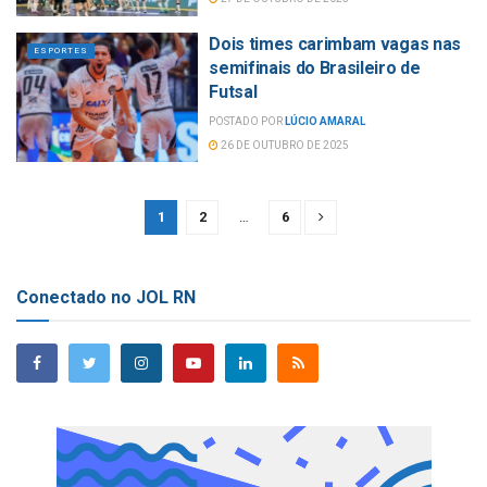
Dois times carimbam vagas nas
ESPORTES
semifinais do Brasileiro de
Futsal
POSTADO POR
LÚCIO AMARAL
26 DE OUTUBRO DE 2025
1
2
…
6
Conectado no JOL RN