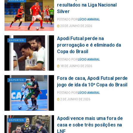
ESPORTES
resultados na Liga Nacional
Silver
POSTADO POR
LÚCIO AMARAL
20 DE JUNHO DE 2026
Apodi Futsal perde na
ESPORTES
prorrogação e é eliminado da
Copa do Brasil
POSTADO POR
LÚCIO AMARAL
18 DE JUNHO DE 2026
Fora de casa, Apodi Futsal perde
ESPORTES
jogo de ida da 10ª Copa do Brasil
POSTADO POR
LÚCIO AMARAL
2 DE JUNHO DE 2026
Apodi vence mais uma fora de
ESPORTES
casa e sobe três posilções na
LNF