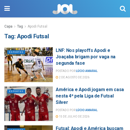
Capa
Tag
Apodi Futsal
Tag:
Apodi Futsal
LNF: Nos playoffs Apodi e
ESPORTES
Joaçaba brigam por vaga na
segunda fase
POSTADO POR
LÚCIO AMARAL
2 DE AGOSTO DE 2026
América e Apodi jogam em casa
ESPORTES
nesta 4ª pela Liga de Futsal
Silver
POSTADO POR
LÚCIO AMARAL
15 DE JULHO DE 2026
Futsal: Apodi e América buscam