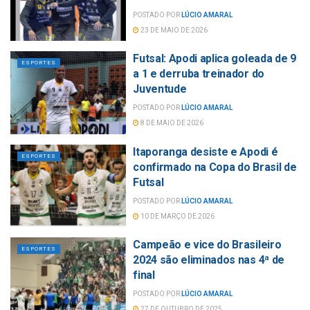
POSTADO POR
LÚCIO AMARAL
23 DE MAIO DE 2026
Futsal: Apodi aplica goleada de 9
ESPORTES
a 1 e derruba treinador do
Juventude
POSTADO POR
LÚCIO AMARAL
8 DE MAIO DE 2026
Itaporanga desiste e Apodi é
ESPORTES
confirmado na Copa do Brasil de
Futsal
POSTADO POR
LÚCIO AMARAL
10 DE MARÇO DE 2026
Campeão e vice do Brasileiro
ESPORTES
2024 são eliminados nas 4ª de
final
POSTADO POR
LÚCIO AMARAL
27 DE OUTUBRO DE 2025