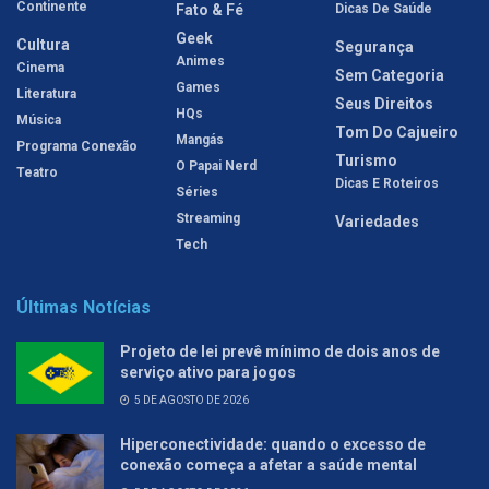
Continente
Fato & Fé
Dicas De Saúde
Geek
Cultura
Segurança
Animes
Cinema
Sem Categoria
Games
Literatura
Seus Direitos
HQs
Música
Tom Do Cajueiro
Mangás
Programa Conexão
Turismo
O Papai Nerd
Teatro
Dicas E Roteiros
Séries
Streaming
Variedades
Tech
Últimas Notícias
Projeto de lei prevê mínimo de dois anos de
serviço ativo para jogos
5 DE AGOSTO DE 2026
Hiperconectividade: quando o excesso de
conexão começa a afetar a saúde mental