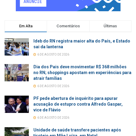
Em Alta
Comentários
Últimas
Ideb do RN registra maior alta do País, e Estado
sai da lanterna
6 DE AGOSTO DE 2026
Dia dos Pais deve movimentar R$ 368 milhões
no RN; shoppings apostam em experiências para
atrair famílias
6 DE AGOSTO DE 2026
PF pede abertura de inquérito para apurar
acusação de estupro contra Alfredo Gaspar,
vice de Flávio
6 DE AGOSTO DE 2026
Unidade de saúde transfere pacientes após
tiroteio em Mãe Luíza, em Natal