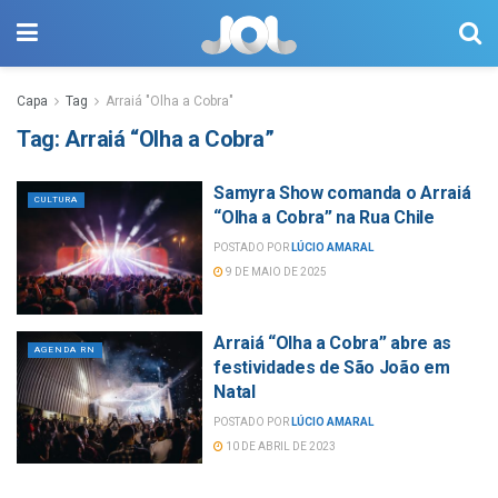
Capa
Tag
Arraiá "Olha a Cobra"
Tag:
Arraiá “Olha a Cobra”
Samyra Show comanda o Arraiá
CULTURA
“Olha a Cobra” na Rua Chile
POSTADO POR
LÚCIO AMARAL
9 DE MAIO DE 2025
Arraiá “Olha a Cobra” abre as
AGENDA RN
festividades de São João em
Natal
POSTADO POR
LÚCIO AMARAL
10 DE ABRIL DE 2023