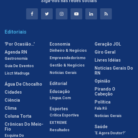
Siga-nos nas redes sociais
Editoriais
'Por Ocasião…'
Economia
Geração JOL
Dinheiro & Negócios
Agenda RN
Giro Geral
Empreendedorismo
Gastronomia
Livres Idéias
Gestão & Negócios
Guia De Eventos
Notícias Gerais Do
Notícias Gerais
RN
Liszt Madruga
Opinião
Editorial
Água De Chocalho
Pirando O
Educação
Cidades
Cabeção
Língua.com
Ciência
Política
Clima
Esportes
Fala Rô
Crítica Esportiva
Coluna Torta
Notícias Gerais
EXTREME
Crônicas Do Meio-
Saúde
Fio
Resultados
'E Agora Doutor?'
Esquina Do