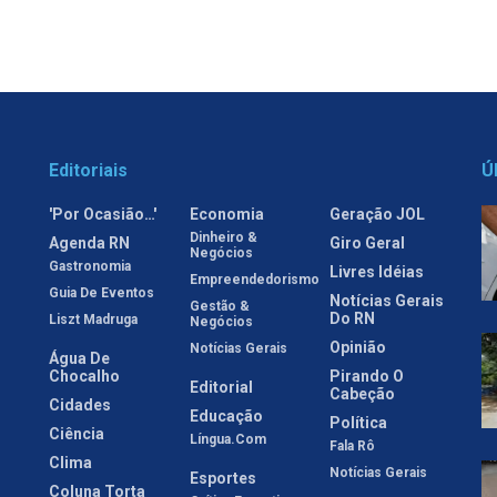
Editoriais
Ú
'Por Ocasião…'
Economia
Geração JOL
Dinheiro &
Agenda RN
Giro Geral
Negócios
Gastronomia
Livres Idéias
Empreendedorismo
Guia De Eventos
Notícias Gerais
Gestão &
Do RN
Liszt Madruga
Negócios
Opinião
Notícias Gerais
Água De
Chocalho
Pirando O
Editorial
Cabeção
Cidades
Educação
Política
Ciência
Língua.com
Fala Rô
Clima
Notícias Gerais
Esportes
Coluna Torta