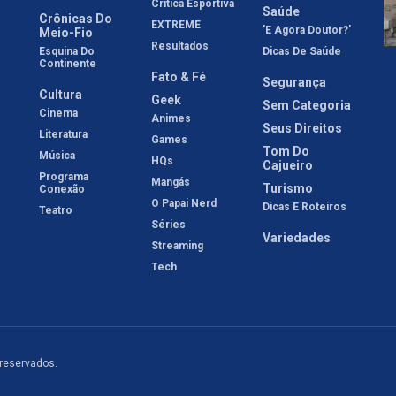
Crítica Esportiva
Saúde
Crônicas Do
EXTREME
'E Agora Doutor?'
Meio-Fio
Resultados
Esquina Do
Dicas De Saúde
Continente
Fato & Fé
Segurança
Cultura
Geek
Sem Categoria
Cinema
Animes
Seus Direitos
Literatura
Games
Tom Do
Música
HQs
Cajueiro
Programa
Mangás
Turismo
Conexão
O Papai Nerd
Dicas E Roteiros
Teatro
Séries
Variedades
Streaming
Tech
 reservados.