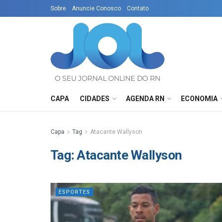
Sobre
Anuncie Conosco
Contato
CAPA
CIDADES
AGENDA RN
ECONOMIA
Capa
Tag
Atacante Wallyson
Tag:
Atacante Wallyson
ESPORTES