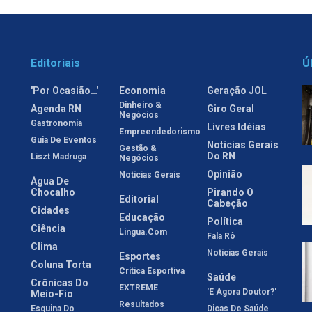
Editoriais
Ú
'Por Ocasião…'
Economia
Geração JOL
Dinheiro &
Agenda RN
Giro Geral
Negócios
Gastronomia
Livres Idéias
Empreendedorismo
Guia De Eventos
Notícias Gerais
Gestão &
Do RN
Liszt Madruga
Negócios
Opinião
Notícias Gerais
Água De
Chocalho
Pirando O
Editorial
Cabeção
Cidades
Educação
Política
Ciência
Língua.com
Fala Rô
Clima
Notícias Gerais
Esportes
Coluna Torta
Crítica Esportiva
Saúde
Crônicas Do
EXTREME
'E Agora Doutor?'
Meio-Fio
Resultados
Esquina Do
Dicas De Saúde