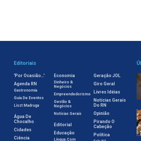
Editoriais
Ú
'Por Ocasião…'
Economia
Geração JOL
Dinheiro &
Agenda RN
Giro Geral
Negócios
Gastronomia
Livres Idéias
Empreendedorismo
Guia De Eventos
Notícias Gerais
Gestão &
Do RN
Liszt Madruga
Negócios
Opinião
Notícias Gerais
Água De
Chocalho
Pirando O
Editorial
Cabeção
Cidades
Educação
Política
Ciência
Língua.com