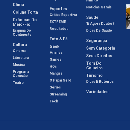
Fala Rô
Clima
Notícias Gerais
Esportes
Coluna Torta
Crítica Esportiva
Saúde
Crônicas Do
EXTREME
'E Agora Doutor?'
Meio-Fio
Resultados
Esquina Do
Dicas De Saúde
Continente
Fato & Fé
Segurança
Cultura
Geek
Sem Categoria
Cinema
Animes
Seus Direitos
Literatura
Games
Tom Do
Música
HQs
Cajueiro
Programa
Mangás
Turismo
Conexão
O Papai Nerd
Dicas E Roteiros
Teatro
Séries
Variedades
Streaming
Tech