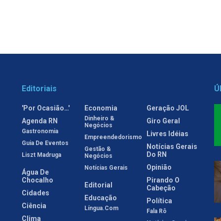
Editoriais
Ú
'Por Ocasião…'
Economia
Geração JOL
Dinheiro &
Agenda RN
Giro Geral
Negócios
Gastronomia
Livres Idéias
Empreendedorismo
Guia De Eventos
Notícias Gerais
Gestão &
Do RN
Liszt Madruga
Negócios
Opinião
Notícias Gerais
Água De
Chocalho
Pirando O
Editorial
Cabeção
Cidades
Educação
Política
Ciência
Língua.com
Fala Rô
Clima