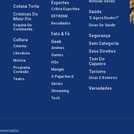
Notícias Gerais
Esportes
Coluna Torta
Crítica Esportiva
Saúde
Crônicas Do
EXTREME
'E Agora Doutor?'
Meio-Fio
Resultados
Esquina Do
Dicas De Saúde
Continente
Fato & Fé
Segurança
Cultura
Geek
Sem Categoria
Cinema
Animes
Seus Direitos
Literatura
Games
Tom Do
Música
HQs
Cajueiro
Programa
Mangás
Turismo
Conexão
O Papai Nerd
Dicas E Roteiros
Teatro
Séries
Variedades
Streaming
Tech
 reservados.