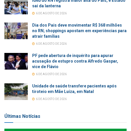
Ideb do RN registra maior alta do País, e Estado
sai da lanterna
6 DE AGOSTO DE 2026
Dia dos Pais deve movimentar R$ 368 milhões
no RN; shoppings apostam em experiências para
atrair famílias
6 DE AGOSTO DE 2026
PF pede abertura de inquérito para apurar
acusação de estupro contra Alfredo Gaspar,
vice de Flávio
6 DE AGOSTO DE 2026
Unidade de saúde transfere pacientes após
tiroteio em Mãe Luíza, em Natal
6 DE AGOSTO DE 2026
Últimas Notícias