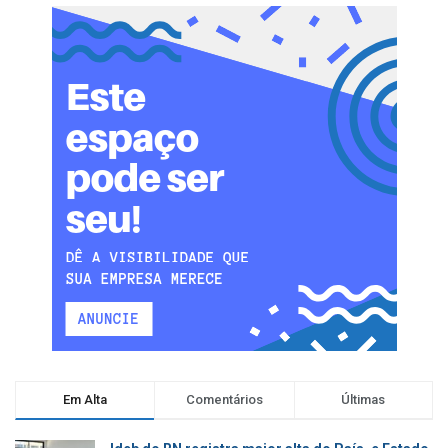
Em Alta
Comentários
Últimas