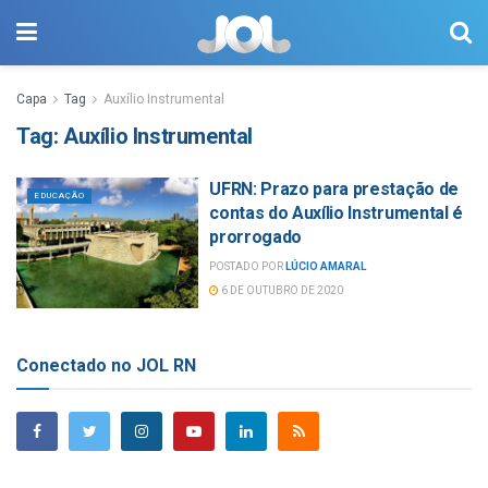
Capa
Tag
Auxílio Instrumental
Tag:
Auxílio Instrumental
UFRN: Prazo para prestação de
EDUCAÇÃO
contas do Auxílio Instrumental é
prorrogado
POSTADO POR
LÚCIO AMARAL
6 DE OUTUBRO DE 2020
Conectado no JOL RN