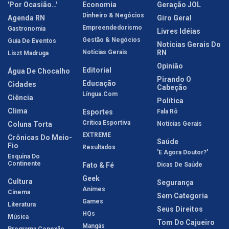
'Por Ocasião…'
Economia
Geração JOL
Dinheiro & Negócios
Agenda RN
Giro Geral
Empreendedorismo
Gastronomia
Livres Idéias
Gestão & Negócios
Guia De Eventos
Notícias Gerais Do
Notícias Gerais
RN
Liszt Madruga
Opinião
Editorial
Água De Chocalho
Pirando O
Educação
Cidades
Cabeção
Língua.com
Ciência
Política
Clima
Esportes
Fala Rô
Crítica Esportiva
Coluna Torta
Notícias Gerais
EXTREME
Crônicas Do Meio-
Saúde
Fio
Resultados
'E Agora Doutor?'
Esquina Do
Continente
Fato & Fé
Dicas De Saúde
Geek
Cultura
Segurança
Animes
Cinema
Sem Categoria
Games
Literatura
Seus Direitos
HQs
Música
Tom Do Cajueiro
Mangás
Programa Conexão