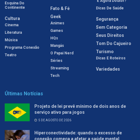
'E Agora Doutor?'
Esquina Do
Continente
Fato & Fé
Dicas De Saúde
Geek
Cultura
Segurança
Animes
Cinema
Sem Categoria
Games
Literatura
Seus Direitos
HQs
Música
Tom Do Cajueiro
Mangás
Programa Conexão
Turismo
O Papai Nerd
Teatro
Dicas E Roteiros
Séries
Streaming
Variedades
Tech
Últimas Notícias
Projeto de lei prevê mínimo de dois anos de
serviço ativo para jogos
5 DE AGOSTO DE 2026
Hiperconectividade: quando o excesso de
conexão começa a afetar a saúde mental