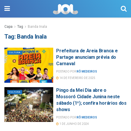
Capa
Tag
Banda Inala
Tag:
Banda Inala
Prefeitura de Areia Branca e
CULTURA
Partage anunciam prévia do
Carnaval
POSTADO POR
RÔ MEDEIROS
14 DE FEVEREIRO DE 2025
Pingo da Mei Dia abre o
CULTURA
Mossoró Cidade Junina neste
sábado (1º); confira horários dos
shows
POSTADO POR
RÔ MEDEIROS
1 DE JUNHO DE 2024