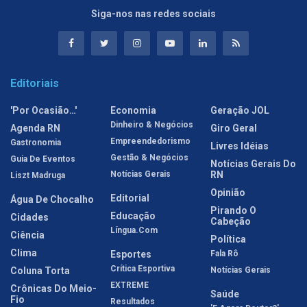
Siga-nos nas redes sociais
Editoriais
'Por Ocasião…'
Economia
Geração JOL
Dinheiro & Negócios
Agenda RN
Giro Geral
Empreendedorismo
Gastronomia
Livres Idéias
Gestão & Negócios
Guia De Eventos
Notícias Gerais Do
Notícias Gerais
RN
Liszt Madruga
Opinião
Editorial
Água De Chocalho
Pirando O
Educação
Cidades
Cabeção
Língua.com
Ciência
Política
Clima
Esportes
Fala Rô
Crítica Esportiva
Coluna Torta
Notícias Gerais
EXTREME
Crônicas Do Meio-
Saúde
Fio
Resultados