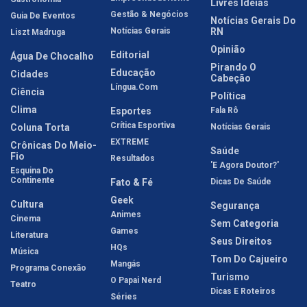
Livres Idéias
Gestão & Negócios
Guia De Eventos
Notícias Gerais Do
Notícias Gerais
RN
Liszt Madruga
Opinião
Editorial
Água De Chocalho
Pirando O
Educação
Cidades
Cabeção
Língua.com
Ciência
Política
Clima
Esportes
Fala Rô
Crítica Esportiva
Coluna Torta
Notícias Gerais
EXTREME
Crônicas Do Meio-
Saúde
Fio
Resultados
'E Agora Doutor?'
Esquina Do
Continente
Fato & Fé
Dicas De Saúde
Geek
Cultura
Segurança
Animes
Cinema
Sem Categoria
Games
Literatura
Seus Direitos
HQs
Música
Tom Do Cajueiro
Mangás
Programa Conexão
Turismo
O Papai Nerd
Teatro
Dicas E Roteiros
Séries