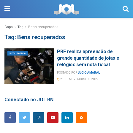
Capa
Tag
Bens recuperados
Tag:
Bens recuperados
PRF realiza apreensão de
SEGURANÇA
grande quantidade de joias e
relógios sem nota fiscal
POSTADO POR
LÚCIO AMARAL
21 DE NOVEMBRO DE 2019
Conectado no JOL RN