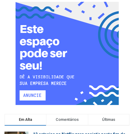
Em Alta
Comentários
Últimas