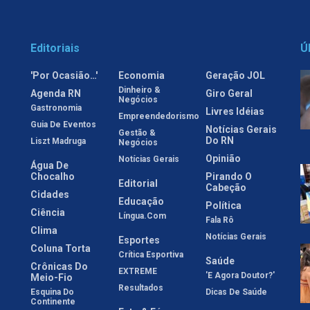
Editoriais
Ú
'Por Ocasião…'
Economia
Geração JOL
Dinheiro &
Agenda RN
Giro Geral
Negócios
Gastronomia
Livres Idéias
Empreendedorismo
Guia De Eventos
Notícias Gerais
Gestão &
Do RN
Liszt Madruga
Negócios
Opinião
Notícias Gerais
Água De
Chocalho
Pirando O
Editorial
Cabeção
Cidades
Educação
Política
Ciência
Língua.com
Fala Rô
Clima
Notícias Gerais
Esportes
Coluna Torta
Crítica Esportiva
Saúde
Crônicas Do
EXTREME
'E Agora Doutor?'
Meio-Fio
Resultados
Esquina Do
Dicas De Saúde
Continente