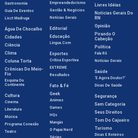
Empreendedorismo
Gastronomia
Livres Idéias
Gestão & Negócios
Guia De Eventos
Notícias Gerais Do
Notícias Gerais
RN
Liszt Madruga
Opinião
Editorial
Água De Chocalho
Pirando O
Educação
Cidades
Cabeção
Língua.com
Ciência
Política
Clima
Esportes
Fala Rô
Crítica Esportiva
Coluna Torta
Notícias Gerais
EXTREME
Crônicas Do Meio-
Saúde
Fio
Resultados
'E Agora Doutor?'
Esquina Do
Continente
Fato & Fé
Dicas De Saúde
Geek
Cultura
Segurança
Animes
Cinema
Sem Categoria
Games
Literatura
Seus Direitos
HQs
Música
Tom Do Cajueiro
Mangás
Programa Conexão
Turismo
O Papai Nerd
Teatro
Dicas E Roteiros
Séries