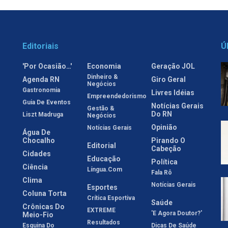
Editoriais
Ú
'Por Ocasião…'
Economia
Geração JOL
Dinheiro &
Agenda RN
Giro Geral
Negócios
Gastronomia
Livres Idéias
Empreendedorismo
Guia De Eventos
Notícias Gerais
Gestão &
Do RN
Liszt Madruga
Negócios
Opinião
Notícias Gerais
Água De
Chocalho
Pirando O
Editorial
Cabeção
Cidades
Educação
Política
Ciência
Língua.com
Fala Rô
Clima
Notícias Gerais
Esportes
Coluna Torta
Crítica Esportiva
Saúde
Crônicas Do
EXTREME
'E Agora Doutor?'
Meio-Fio
Resultados
Esquina Do
Dicas De Saúde