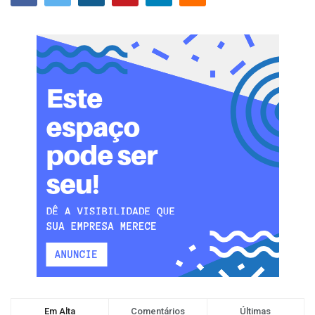
Em Alta
Comentários
Últimas