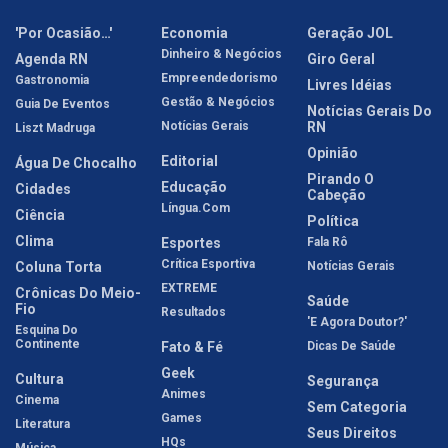
'Por Ocasião…'
Economia
Geração JOL
Dinheiro & Negócios
Agenda RN
Giro Geral
Empreendedorismo
Gastronomia
Livres Idéias
Gestão & Negócios
Guia De Eventos
Notícias Gerais Do
Notícias Gerais
RN
Liszt Madruga
Opinião
Editorial
Água De Chocalho
Pirando O
Educação
Cidades
Cabeção
Língua.com
Ciência
Política
Clima
Esportes
Fala Rô
Crítica Esportiva
Coluna Torta
Notícias Gerais
EXTREME
Crônicas Do Meio-
Saúde
Fio
Resultados
'E Agora Doutor?'
Esquina Do
Continente
Fato & Fé
Dicas De Saúde
Geek
Cultura
Segurança
Animes
Cinema
Sem Categoria
Games
Literatura
Seus Direitos
HQs