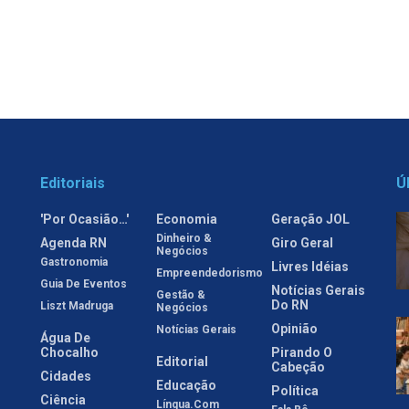
Editoriais
Ú
'Por Ocasião…'
Economia
Geração JOL
Dinheiro &
Agenda RN
Giro Geral
Negócios
Gastronomia
Livres Idéias
Empreendedorismo
Guia De Eventos
Notícias Gerais
Gestão &
Do RN
Liszt Madruga
Negócios
Opinião
Notícias Gerais
Água De
Chocalho
Pirando O
Editorial
Cabeção
Cidades
Educação
Política
Ciência
Língua.com