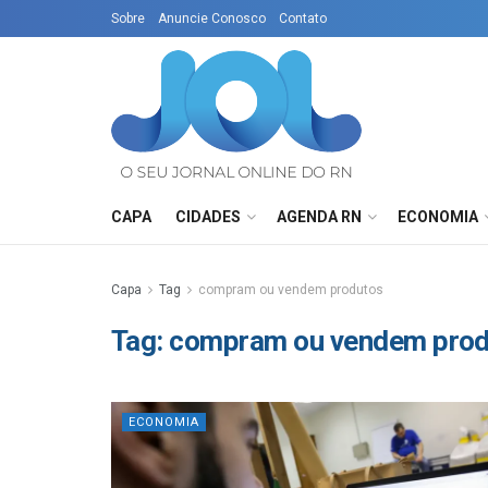
Sobre
Anuncie Conosco
Contato
CAPA
CIDADES
AGENDA RN
ECONOMIA
Capa
Tag
compram ou vendem produtos
Tag:
compram ou vendem prod
ECONOMIA