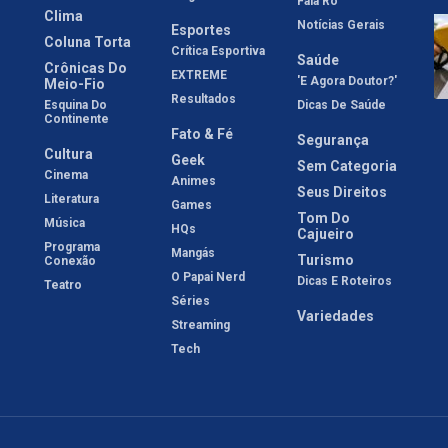
Fala Rô
Clima
Notícias Gerais
Esportes
Coluna Torta
Crítica Esportiva
Saúde
Crônicas Do
EXTREME
'E Agora Doutor?'
Meio-Fio
Resultados
Esquina Do
Dicas De Saúde
Continente
Fato & Fé
Segurança
Cultura
Geek
Sem Categoria
Cinema
Animes
Seus Direitos
Literatura
Games
Tom Do
Música
HQs
Cajueiro
Programa
Mangás
Turismo
Conexão
O Papai Nerd
Dicas E Roteiros
Teatro
Séries
Variedades
Streaming
Tech