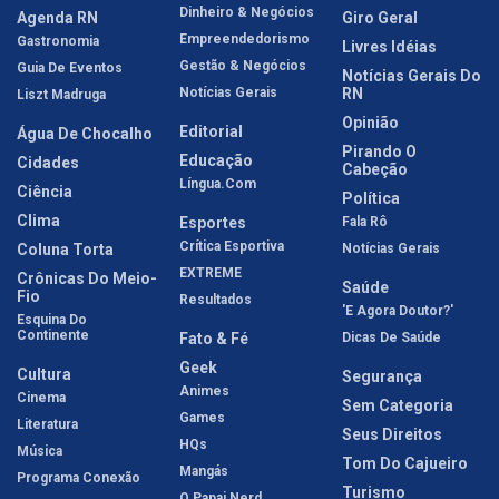
Dinheiro & Negócios
Agenda RN
Giro Geral
Empreendedorismo
Gastronomia
Livres Idéias
Gestão & Negócios
Guia De Eventos
Notícias Gerais Do
Notícias Gerais
RN
Liszt Madruga
Opinião
Editorial
Água De Chocalho
Pirando O
Educação
Cidades
Cabeção
Língua.com
Ciência
Política
Clima
Esportes
Fala Rô
Crítica Esportiva
Coluna Torta
Notícias Gerais
EXTREME
Crônicas Do Meio-
Saúde
Fio
Resultados
'E Agora Doutor?'
Esquina Do
Continente
Fato & Fé
Dicas De Saúde
Geek
Cultura
Segurança
Animes
Cinema
Sem Categoria
Games
Literatura
Seus Direitos
HQs
Música
Tom Do Cajueiro
Mangás
Programa Conexão
Turismo
O Papai Nerd