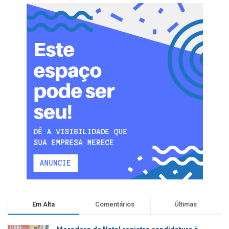
Em Alta
Comentários
Últimas