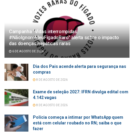
Campanha “Vidas interrompidas:
#NãoIgnoreMeuFígadoRaro” alerta sobre o impacto
das doenças hepáticas raras
6 DE AGOSTO DE 2026
Dia dos Pais acende alerta para segurança nas
compras
8 DE AGOSTO DE 2026
Exame de seleção 2027: IFRN divulga edital com
4.142 vagas
8 DE AGOSTO DE 2026
Polícia começa a intimar por WhatsApp quem
está com celular roubado no RN; saiba o que
fazer