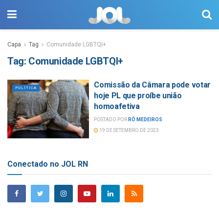
Capa
Tag
Comunidade LGBTQI+
Tag:
Comunidade LGBTQI+
Comissão da Câmara pode votar
POLÍTICA
hoje PL que proíbe união
homoafetiva
POSTADO POR
RÔ MEDEIROS
19 DE SETEMBRO DE 2023
Conectado no JOL RN