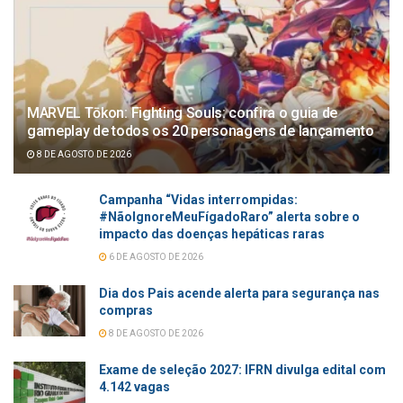
MARVEL Tōkon: Fighting Souls: confira o guia de
gameplay de todos os 20 personagens de lançamento
8 DE AGOSTO DE 2026
Campanha “Vidas interrompidas:
#NãoIgnoreMeuFígadoRaro” alerta sobre o
impacto das doenças hepáticas raras
6 DE AGOSTO DE 2026
Dia dos Pais acende alerta para segurança nas
compras
8 DE AGOSTO DE 2026
Exame de seleção 2027: IFRN divulga edital com
4.142 vagas