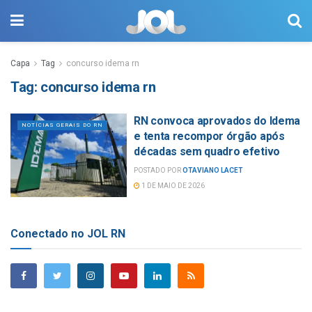
Capa
Tag
concurso idema rn
Tag:
concurso idema rn
RN convoca aprovados do Idema
NOTÍCIAS GERAIS DO RN
e tenta recompor órgão após
décadas sem quadro efetivo
POSTADO POR
OTAVIANO LACET
1 DE MAIO DE 2026
Conectado no JOL RN