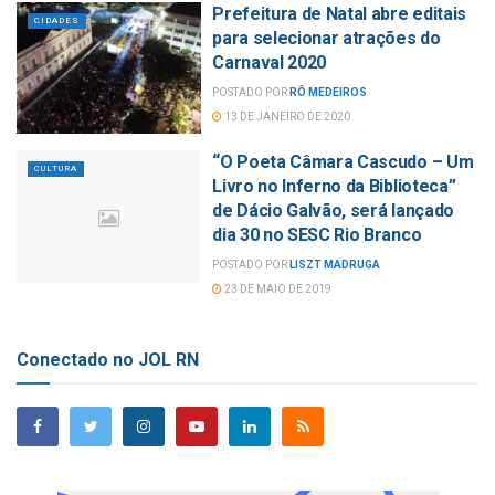
Prefeitura de Natal abre editais
CIDADES
para selecionar atrações do
Carnaval 2020
POSTADO POR
RÔ MEDEIROS
13 DE JANEIRO DE 2020
“O Poeta Câmara Cascudo – Um
CULTURA
Livro no Inferno da Biblioteca”
de Dácio Galvão, será lançado
dia 30 no SESC Rio Branco
POSTADO POR
LISZT MADRUGA
23 DE MAIO DE 2019
Conectado no JOL RN