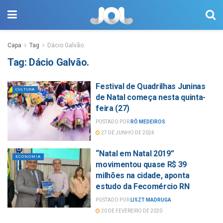
Capa
Tag
Dácio Galvão.
Tag:
Dácio Galvão.
Festival de Quadrilhas Juninas
CULTURA
de Natal começa nesta quinta-
feira (27)
POSTADO POR
RÔ MEDEIROS
27 DE JUNHO DE 2024
“Natal em Natal 2019”
ECONOMIA
movimentou quase R$ 39
milhões na cidade, aponta
estudo da Fecomércio RN
POSTADO POR
LISZT MADRUGA
20 DE FEVEREIRO DE 2020