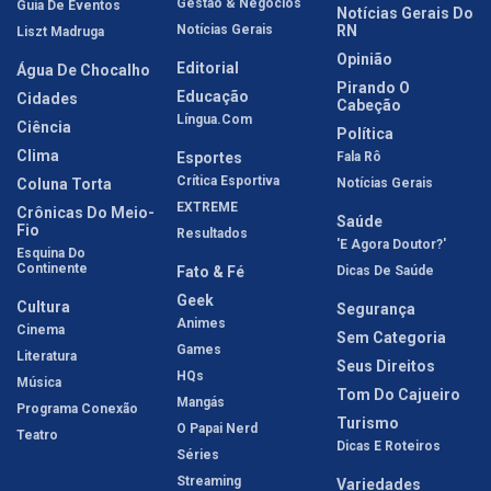
Gestão & Negócios
Guia De Eventos
Notícias Gerais Do
Notícias Gerais
RN
Liszt Madruga
Opinião
Editorial
Água De Chocalho
Pirando O
Educação
Cidades
Cabeção
Língua.com
Ciência
Política
Clima
Esportes
Fala Rô
Crítica Esportiva
Coluna Torta
Notícias Gerais
EXTREME
Crônicas Do Meio-
Saúde
Fio
Resultados
'E Agora Doutor?'
Esquina Do
Continente
Fato & Fé
Dicas De Saúde
Geek
Cultura
Segurança
Animes
Cinema
Sem Categoria
Games
Literatura
Seus Direitos
HQs
Música
Tom Do Cajueiro
Mangás
Programa Conexão
Turismo
O Papai Nerd
Teatro
Dicas E Roteiros
Séries
Streaming
Variedades