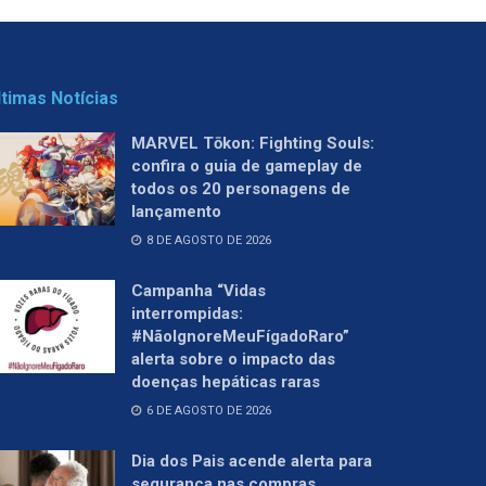
ltimas Notícias
MARVEL Tōkon: Fighting Souls:
confira o guia de gameplay de
todos os 20 personagens de
lançamento
8 DE AGOSTO DE 2026
Campanha “Vidas
interrompidas:
#NãoIgnoreMeuFígadoRaro”
alerta sobre o impacto das
doenças hepáticas raras
6 DE AGOSTO DE 2026
Dia dos Pais acende alerta para
segurança nas compras