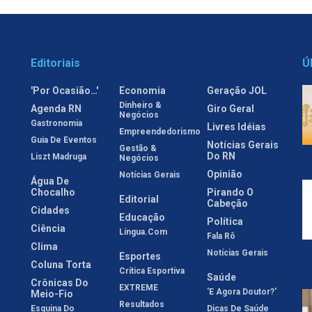
Editoriais
Ú
'Por Ocasião…'
Economia
Geração JOL
Dinheiro &
Agenda RN
Giro Geral
Negócios
Gastronomia
Livres Idéias
Empreendedorismo
Guia De Eventos
Notícias Gerais
Gestão &
Do RN
Liszt Madruga
Negócios
Opinião
Notícias Gerais
Água De
Chocalho
Pirando O
Editorial
Cabeção
Cidades
Educação
Política
Ciência
Língua.com
Fala Rô
Clima
Notícias Gerais
Esportes
Coluna Torta
Crítica Esportiva
Saúde
Crônicas Do
EXTREME
'E Agora Doutor?'
Meio-Fio
Resultados
Esquina Do
Dicas De Saúde